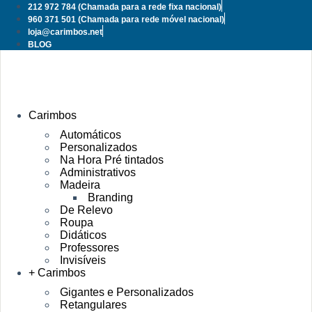
Pular
212 972 784
(Chamada para a rede fixa nacional)
para
960 371 501
(Chamada para rede móvel nacional)
o
loja@carimbos.net
conteúdo
BLOG
Carimbos
Automáticos
Personalizados
Na Hora Pré tintados
Administrativos
Madeira
Branding
De Relevo
Roupa
Didáticos
Professores
Invisíveis
+ Carimbos
Gigantes e Personalizados
Retangulares