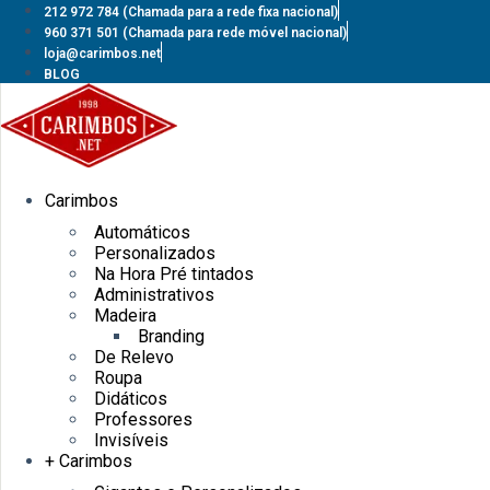
Pular
212 972 784
(Chamada para a rede fixa nacional)
para
960 371 501
(Chamada para rede móvel nacional)
o
loja@carimbos.net
conteúdo
BLOG
Carimbos
Automáticos
Personalizados
Na Hora Pré tintados
Administrativos
Madeira
Branding
De Relevo
Roupa
Didáticos
Professores
Invisíveis
+ Carimbos