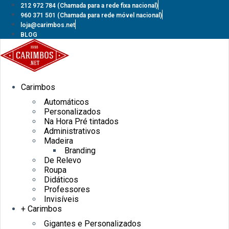
Pular
212 972 784
(Chamada para a rede fixa nacional)
para
960 371 501
(Chamada para rede móvel nacional)
o
loja@carimbos.net
conteúdo
BLOG
Carimbos
Automáticos
Personalizados
Na Hora Pré tintados
Administrativos
Madeira
Branding
De Relevo
Roupa
Didáticos
Professores
Invisíveis
+ Carimbos
Gigantes e Personalizados