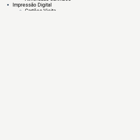
Impressão Digital
Cartões Visita
Etiquetas multi-usos
Etiquetas de Natal
Dia a Dia
Selo Branco
Selos brancos
De casamento
Etiquetas Autocolantes
Sinetes
Modelos de Sinetes
De casamento
Gravuras em metal
Lacres
Tipos de Lacres
Acessorios
Cores de Lacres
Troféus
De reconhecimento
Colaborador
Equipa
Carreira
Excelência