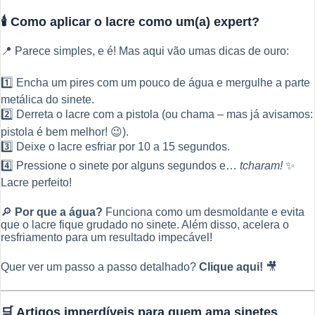
🕯️ Como aplicar o lacre como um(a) expert?
📍 Parece simples, e é! Mas aqui vão umas dicas de ouro:
1️⃣ Encha um pires com um pouco de água e mergulhe a parte
metálica do sinete.
2️⃣ Derreta o lacre com a pistola (ou chama – mas já avisamos:
pistola é bem melhor! 😉).
3️⃣ Deixe o lacre esfriar por 10 a 15 segundos.
4️⃣ Pressione o sinete por alguns segundos e…
tcharam!
✨
Lacre perfeito!
🔎
Por que a água?
Funciona como um desmoldante e evita
que o lacre fique grudado no sinete. Além disso, acelera o
resfriamento para um resultado impecável!
Quer ver um passo a passo detalhado?
Clique aqui!
🎥
🛒 Artigos imperdíveis para quem ama sinetes