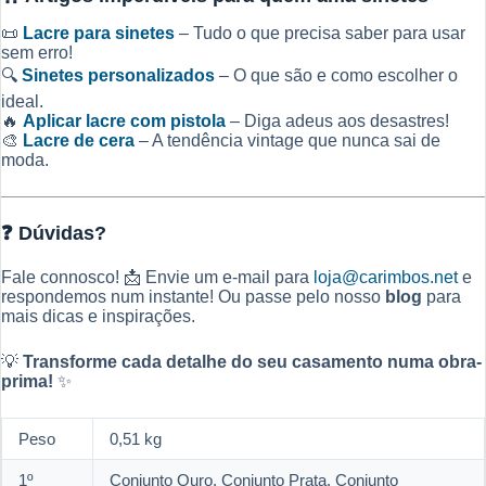
📜
Lacre para sinetes
– Tudo o que precisa saber para usar
sem erro!
🔍
Sinetes personalizados
– O que são e como escolher o
ideal.
🔥
Aplicar lacre com pistola
– Diga adeus aos desastres!
🎨
Lacre de cera
– A tendência vintage que nunca sai de
moda.
❓ Dúvidas?
Fale connosco! 📩 Envie um e-mail para
loja@carimbos.net
e
respondemos num instante! Ou passe pelo nosso
blog
para
mais dicas e inspirações.
💡
Transforme cada detalhe do seu casamento numa obra-
prima!
✨
Peso
0,51 kg
1º
Conjunto Ouro, Conjunto Prata, Conjunto