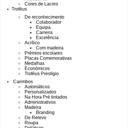
Cores de Lacres
Troféus
De reconhecimento
Colaborador
Equipa
Carreira
Excelência
Acrílico
Com madeira
Prémios escolares
Placas Comemorativas
Medalhas
Económicos
Troféus Prestígio
Carimbos
Automáticos
Personalizados
Na Hora Pré tintados
Administrativos
Madeira
Branding
De Relevo
Roupa
Didáticos