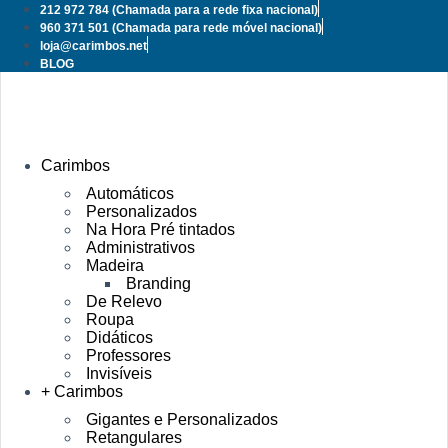
Pular
212 972 784
(Chamada para a rede fixa nacional)
para
960 371 501
(Chamada para rede móvel nacional)
o
loja@carimbos.net
conteúdo
BLOG
Carimbos
Automáticos
Personalizados
Na Hora Pré tintados
Administrativos
Madeira
Branding
De Relevo
Roupa
Didáticos
Professores
Invisíveis
+ Carimbos
Gigantes e Personalizados
Retangulares