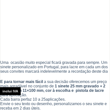
Uma ocasião muito especial ficará gravada para sempre. Um
sinete personalizado em Portugal, para lacre em cada um dos
seus convites marcará indelevelmente a recordação deste dia
E para tornar mais fácil
a sua decisão oferecemos um preço
mais agradável no conjunto de
1 sinete 25 mm gravado + 2
lacres, com 11×100 mm, cor à escolha e pistola de lacre
inclui IVA
para aplicação.
Cada barra perfaz 10 a 25aplicações.
Envie o seu texto ou desenho, personalizamos o seu sinete e
receba em 2 dias úteis.