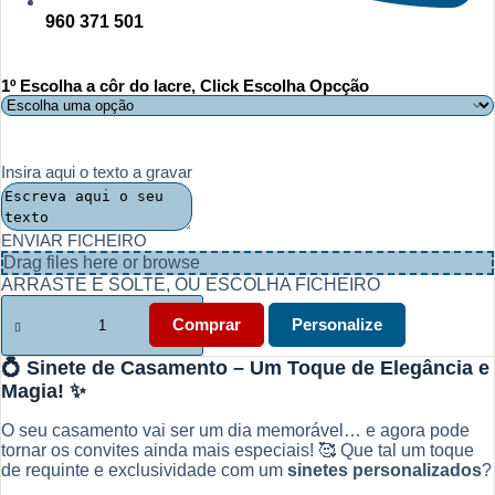
960 371 501
1º Escolha a côr do lacre, Click Escolha Opcção
Insira aqui o texto a gravar
ENVIAR FICHEIRO
Drag files here or
browse
ARRASTE E SOLTE, OU ESCOLHA FICHEIRO
Quantidade
de
Comprar
Personalize
Sinete
Casamento
💍 Sinete de Casamento – Um Toque de Elegância e
-
Magia! ✨
Conjunto
completo,
O seu casamento vai ser um dia memorável… e agora pode
A
tornar os convites ainda mais especiais! 🥰 Que tal um toque
opção
de requinte e exclusividade com um
sinetes personalizados
?