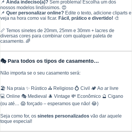
📌
Ainda indeciso(a)?
Sem problema! Escolha um dos
nossos modelos lindíssimos. 😍
📌
Quer personalizar online?
Edite o texto, adicione cliparts e
veja na hora como vai ficar.
Fácil, prático e divertido!
🎨
📏 Temos sinetes de 20mm, 25mm e 30mm + lacres de
diversas cores para combinar com qualquer paleta de
casamento. 🌈
🎭 Para todos os tipos de casamento…
Não importa se o seu casamento será:
🏖️ Na praia ✨ Rústico ⛪ Religioso 💍 Civil 🏕️ Ao ar livre
💻 Online 🎭 Medieval 🎩 Vintage 💸 Econômico 🔮 Cigano
(ou até… 😱 forçado – esperamos que não! 😂)
Seja como for, os
sinetes personalizados
vão dar aquele
toque especial!