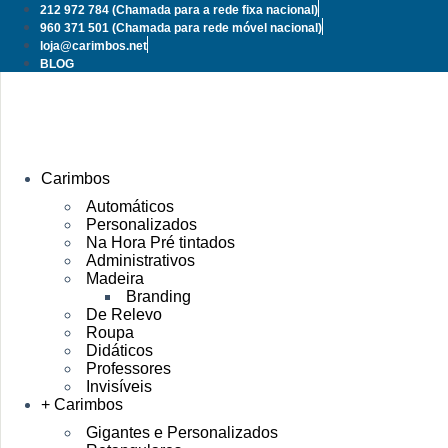
Pular
212 972 784
(Chamada para a rede fixa nacional)
para
960 371 501
(Chamada para rede móvel nacional)
o
loja@carimbos.net
conteúdo
BLOG
Carimbos
Automáticos
Personalizados
Na Hora Pré tintados
Administrativos
Madeira
Branding
De Relevo
Roupa
Didáticos
Professores
Invisíveis
+ Carimbos
Gigantes e Personalizados