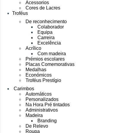
Acessorios
Cores de Lacres
Troféus
De reconhecimento
Colaborador
Equipa
Carreira
Excelência
Acrílico
Com madeira
Prémios escolares
Placas Comemorativas
Medalhas
Económicos
Troféus Prestígio
Carimbos
Automáticos
Personalizados
Na Hora Pré tintados
Administrativos
Madeira
Branding
De Relevo
Roupa