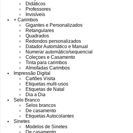
Didáticos
Professores
Invisíveis
+ Carimbos
Gigantes e Personalizados
Retangulares
Quadrados
Redondos personalizados
Datador Automático e Manual
Numerar automático/sequencial
Coleçoes e Casamento
Tinta para carimbos
Almofadas Carimbos
Impressão Digital
Cartões Visita
Etiquetas multi-usos
Etiquetas de Natal
Dia a Dia
Selo Branco
Selos brancos
De casamento
Etiquetas Autocolantes
Sinetes
Modelos de Sinetes
De casamento