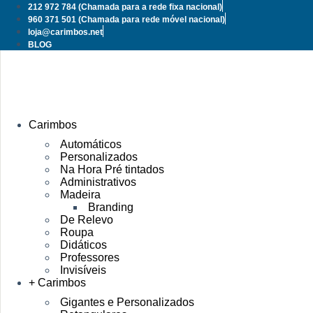
Pular
212 972 784
(Chamada para a rede fixa nacional)
para
960 371 501
(Chamada para rede móvel nacional)
o
loja@carimbos.net
conteúdo
BLOG
Carimbos
Automáticos
Personalizados
Na Hora Pré tintados
Administrativos
Madeira
Branding
De Relevo
Roupa
Didáticos
Professores
Invisíveis
+ Carimbos
Gigantes e Personalizados