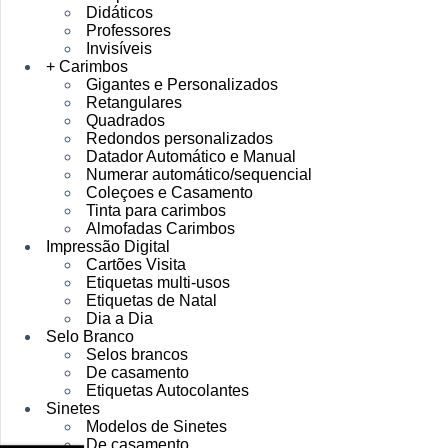
Didáticos
Professores
Invisíveis
+ Carimbos
Gigantes e Personalizados
Retangulares
Quadrados
Redondos personalizados
Datador Automático e Manual
Numerar automático/sequencial
Coleçoes e Casamento
Tinta para carimbos
Almofadas Carimbos
Impressão Digital
Cartões Visita
Etiquetas multi-usos
Etiquetas de Natal
Dia a Dia
Selo Branco
Selos brancos
De casamento
Etiquetas Autocolantes
Sinetes
Modelos de Sinetes
De casamento