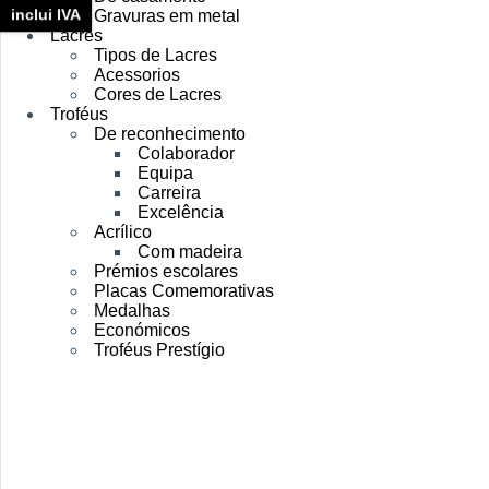
inclui IVA
Gravuras em metal
Lacres
Tipos de Lacres
Acessorios
Cores de Lacres
Troféus
De reconhecimento
Colaborador
Equipa
Carreira
Excelência
Acrílico
Com madeira
Prémios escolares
Placas Comemorativas
Medalhas
Económicos
Troféus Prestígio