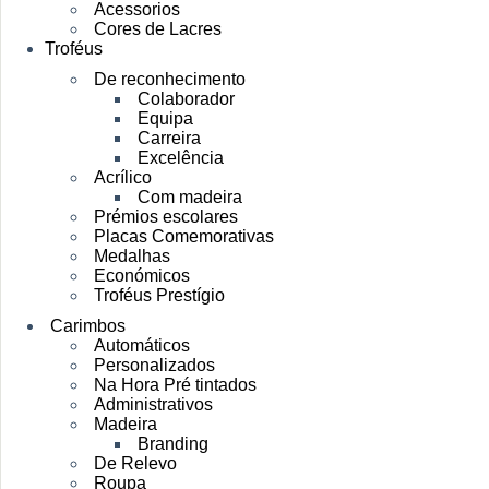
Acessorios
Cores de Lacres
Troféus
De reconhecimento
Colaborador
Equipa
Carreira
Excelência
Acrílico
Com madeira
Prémios escolares
Placas Comemorativas
Medalhas
Económicos
Troféus Prestígio
Carimbos
Automáticos
Personalizados
Na Hora Pré tintados
Administrativos
Madeira
Branding
De Relevo
Roupa