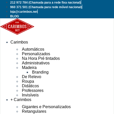
Pular
212 972 784
(Chamada para a rede fixa nacional)
para
960 371 501
(Chamada para rede móvel nacional)
o
loja@carimbos.net
conteúdo
BLOG
Carimbos
Automáticos
Personalizados
Na Hora Pré tintados
Administrativos
Madeira
Branding
De Relevo
Roupa
Didáticos
Professores
Invisíveis
+ Carimbos
Gigantes e Personalizados
Retangulares