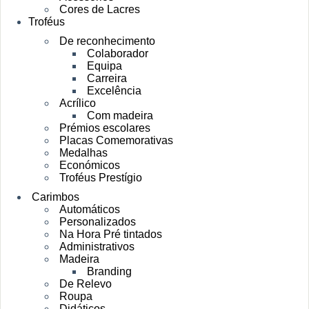
Cores de Lacres
Troféus
De reconhecimento
Colaborador
Equipa
Carreira
Excelência
Acrílico
Com madeira
Prémios escolares
Placas Comemorativas
Medalhas
Económicos
Troféus Prestígio
Carimbos
Automáticos
Personalizados
Na Hora Pré tintados
Administrativos
Madeira
Branding
De Relevo
Roupa
Didáticos