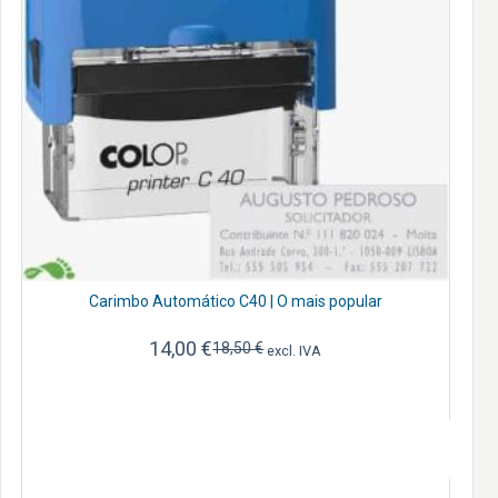
Carimbo Automático C40 | O mais popular
14,00
€
18,50
€
excl. IVA
O
O
preço
preço
original
atual
era:
é:
18,50 €.
14,00 €.