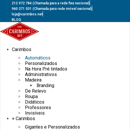
Pular
212 972 784
(Chamada para a rede fixa nacional)
para
960 371 501
(Chamada para rede móvel nacional)
o
loja@carimbos.net
conteúdo
BLOG
Carimbos
Automáticos
Personalizados
Na Hora Pré tintados
Administrativos
Madeira
Branding
De Relevo
Roupa
Didáticos
Professores
Invisíveis
+ Carimbos
Gigantes e Personalizados