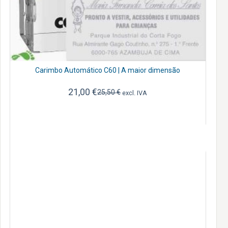
Carimbo Automático C60 | A maior dimensão
21,00
€
25,50
€
excl. IVA
O
O
preço
preço
original
atual
era:
é:
25,50 €.
21,00 €.