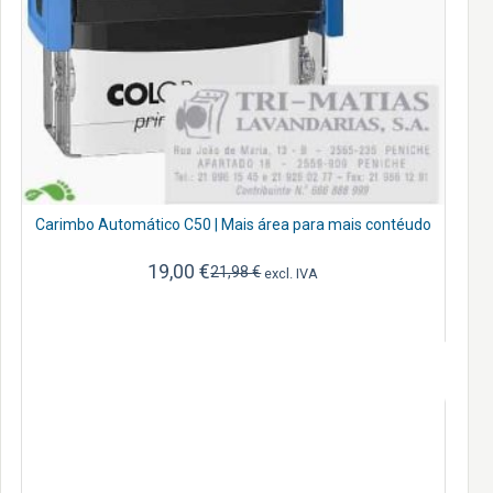
Carimbo Automático C50 | Mais área para mais contéudo
19,00
€
21,98
€
excl. IVA
O
O
preço
preço
original
atual
era:
é:
21,98 €.
19,00 €.