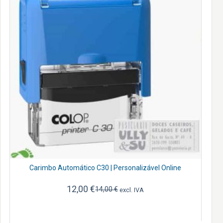
Carimbo Automático C30 | Personalizável Online
12,00
€
14,00
€
excl. IVA
O
O
preço
preço
original
atual
era:
é: