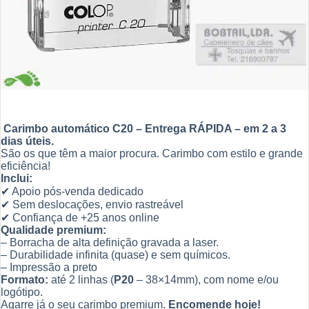
Carimbo automático C20 – Entrega RÁPIDA – em 2 a 3
dias úteis.
São os que têm a maior procura. Carimbo com estilo e grande
eficiência!
Inclui:
✔ Apoio pós-venda dedicado
✔ Sem deslocações, envio rastreável
✔ Confiança de +25 anos online
Qualidade premium:
– Borracha de alta definição gravada a laser.
– Durabilidade infinita (quase) e sem químicos.
– Impressão a preto
Formato:
até 2 linhas (
P20
– 38×14mm), com nome e/ou
logótipo.
Agarre já o seu carimbo premium.
Encomende hoje!