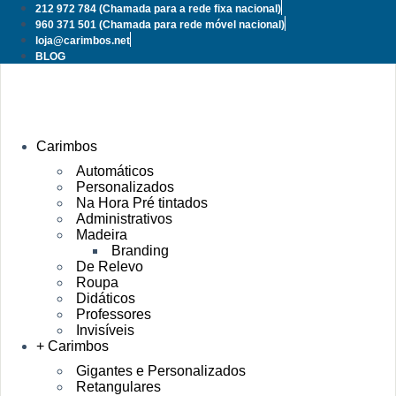
Pular
212 972 784
(Chamada para a rede fixa nacional)
para
960 371 501
(Chamada para rede móvel nacional)
o
loja@carimbos.net
conteúdo
BLOG
Carimbos
Automáticos
Personalizados
Na Hora Pré tintados
Administrativos
Madeira
Branding
De Relevo
Roupa
Didáticos
Professores
Invisíveis
+ Carimbos
Gigantes e Personalizados
Retangulares