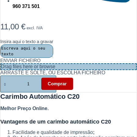
960 371 501
11,00
€
excl. IVA
Insira aqui o texto a gravar
ENVIAR FICHEIRO
Drag files here or
browse
ARRASTE E SOLTE, OU ESCOLHA FICHEIRO
Quantidade
de
Comprar
Carimbo
Automático
Carimbo Automático C20
C20
|
Melhor Preço Online.
Melhor
preço
Vantagens de um carimbo automático C20
Facilidade e qualidade de impressão
;