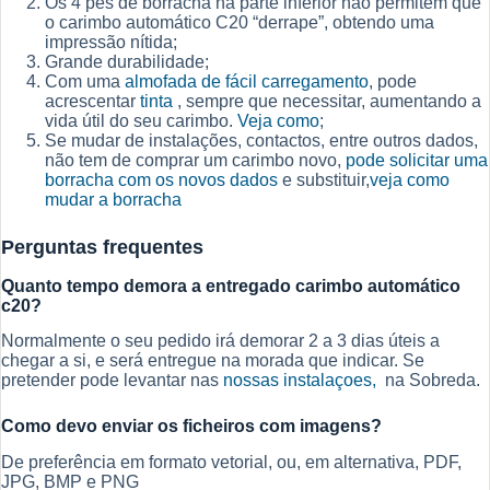
Os 4 pés de borracha na parte inferior não permitem que
o carimbo automático C20 “derrape”, obtendo uma
impressão nítida;
Grande durabilidade;
Com uma
almofada de fácil carregamento
, pode
acrescentar
tinta
, sempre que necessitar, aumentando a
vida útil do seu carimbo.
Veja como
;
Se mudar de instalações, contactos, entre outros dados,
não tem de comprar um carimbo novo,
pode solicitar uma
borracha com os novos dados
e substituir,
veja como
mudar a borracha
Perguntas frequentes
Quanto tempo demora a entregado carimbo automático
c20?
Normalmente o seu pedido irá demorar 2 a 3 dias úteis a
chegar a si, e será entregue na morada que indicar. Se
pretender pode levantar nas
nossas instalaçoes,
na Sobreda.
Como devo enviar os ficheiros com imagens?
De preferência em formato vetorial, ou, em alternativa, PDF,
JPG, BMP e PNG