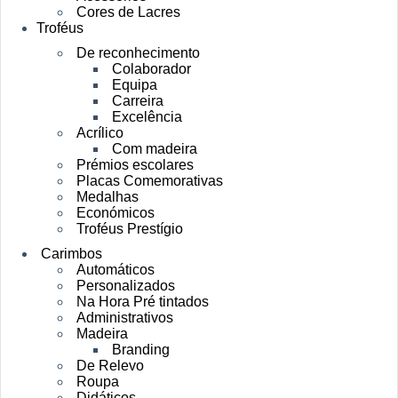
Cores de Lacres
Troféus
De reconhecimento
Colaborador
Equipa
Carreira
Excelência
Acrílico
Com madeira
Prémios escolares
Placas Comemorativas
Medalhas
Económicos
Troféus Prestígio
Carimbos
Automáticos
Personalizados
Na Hora Pré tintados
Administrativos
Madeira
Branding
De Relevo
Roupa
Didáticos