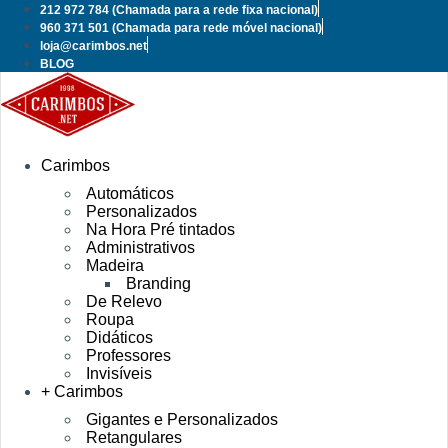
Pular
212 972 784
(Chamada para a rede fixa nacional)
para
960 371 501
(Chamada para rede móvel nacional)
o
loja@carimbos.net
conteúdo
BLOG
Carimbos
Automáticos
Personalizados
Na Hora Pré tintados
Administrativos
Madeira
Branding
De Relevo
Roupa
Didáticos
Professores
Invisíveis
+ Carimbos
Gigantes e Personalizados
Retangulares