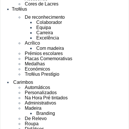
Cores de Lacres
Troféus
De reconhecimento
Colaborador
Equipa
Carreira
Excelência
Acrílico
Com madeira
Prémios escolares
Placas Comemorativas
Medalhas
Económicos
Troféus Prestígio
Carimbos
Automáticos
Personalizados
Na Hora Pré tintados
Administrativos
Madeira
Branding
De Relevo
Roupa
Didáticos