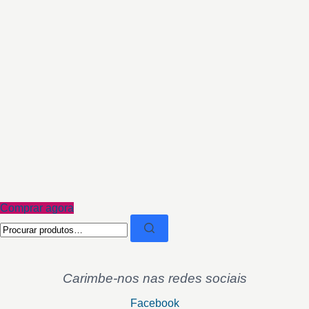
Comprar agora
Pesquisar
por:
Carimbe-nos nas redes sociais
Facebook