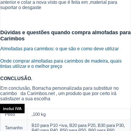
anterior e colar a nova visto que é feita em ,material para
suportar o desgaste
Dúvidas e questões quando compra almofadas para
Carimbos
Almofadas para carimbos: o que são e como deve utilizar
Onde comprar almofadas para carimbos de madeira, quais
tintas utilizar e o melhor preço
CONCLUSÃO.
Em conclusão, Borracha personalizada para substituir no
carimbo da Carimbos.net , um produto que por certo irá
satisfazer a sua escolha
inclui IVA
Peso
,100 kg
B10 para P10 +iva, B20 para P20, B30 para P30,
Tamanho
B40 para P40, B50 para P50, B60 para P60