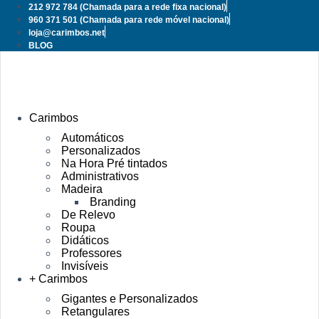
Pular
212 972 784
(Chamada para a rede fixa nacional)
para
960 371 501
(Chamada para rede móvel nacional)
o
loja@carimbos.net
conteúdo
BLOG
Carimbos
Automáticos
Personalizados
Na Hora Pré tintados
Administrativos
Madeira
Branding
De Relevo
Roupa
Didáticos
Professores
Invisíveis
+ Carimbos
Gigantes e Personalizados
Retangulares