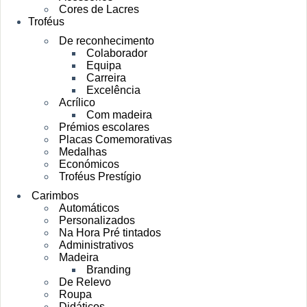
Cores de Lacres
Troféus
De reconhecimento
Colaborador
Equipa
Carreira
Excelência
Acrílico
Com madeira
Prémios escolares
Placas Comemorativas
Medalhas
Económicos
Troféus Prestígio
Carimbos
Automáticos
Personalizados
Na Hora Pré tintados
Administrativos
Madeira
Branding
De Relevo
Roupa
Didáticos