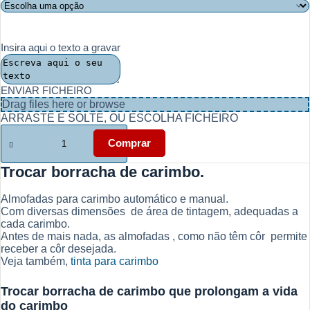
Insira aqui o texto a gravar
ENVIAR FICHEIRO
Drag files here or
browse
ARRASTE E SOLTE, OU ESCOLHA FICHEIRO
Quantidade
de
Comprar
Trocar
borracha
Trocar borracha de carimbo.
de
carimbo
Almofadas para carimbo automático e manual.
automatico
Com diversas dimensões de área de tintagem, adequadas a
cada carimbo.
Antes de mais nada, as almofadas , como não têm côr permite
receber a côr desejada.
Veja também,
tinta para carimbo
Trocar borracha de carimbo que prolongam a vida
do carimbo