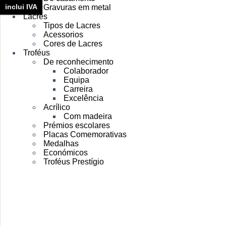
inclui IVA
Gravuras em metal
Lacres
Tipos de Lacres
Acessorios
Cores de Lacres
Troféus
De reconhecimento
Colaborador
Equipa
Carreira
Excelência
Acrílico
Com madeira
Prémios escolares
Placas Comemorativas
Medalhas
Económicos
Troféus Prestígio