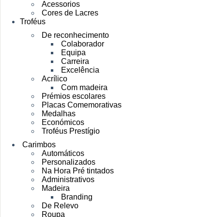
Acessorios
Cores de Lacres
Troféus
De reconhecimento
Colaborador
Equipa
Carreira
Excelência
Acrílico
Com madeira
Prémios escolares
Placas Comemorativas
Medalhas
Económicos
Troféus Prestígio
Carimbos
Automáticos
Personalizados
Na Hora Pré tintados
Administrativos
Madeira
Branding
De Relevo
Roupa