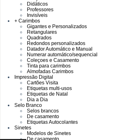
Didáticos
Professores
Invisíveis
+ Carimbos
Gigantes e Personalizados
Retangulares
Quadrados
Redondos personalizados
Datador Automático e Manual
Numerar automático/sequencial
Coleçoes e Casamento
Tinta para carimbos
Almofadas Carimbos
Impressão Digital
Cartões Visita
Etiquetas multi-usos
Etiquetas de Natal
Dia a Dia
Selo Branco
Selos brancos
De casamento
Etiquetas Autocolantes
Sinetes
Modelos de Sinetes
De casamento