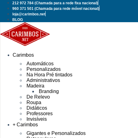
Pular
212 972 784
(Chamada para a rede fixa nacional)
para
960 371 501
(Chamada para rede móvel nacional)
o
loja@carimbos.net
conteúdo
BLOG
Carimbos
Automáticos
Personalizados
Na Hora Pré tintados
Administrativos
Madeira
Branding
De Relevo
Roupa
Didáticos
Professores
Invisíveis
+ Carimbos
Gigantes e Personalizados