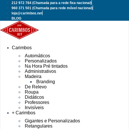
Pular
212 972 784
(Chamada para a rede fixa nacional)
para
960 371 501
(Chamada para rede móvel nacional)
o
loja@carimbos.net
conteúdo
BLOG
Carimbos
Automáticos
Personalizados
Na Hora Pré tintados
Administrativos
Madeira
Branding
De Relevo
Roupa
Didáticos
Professores
Invisíveis
+ Carimbos
Gigantes e Personalizados
Retangulares