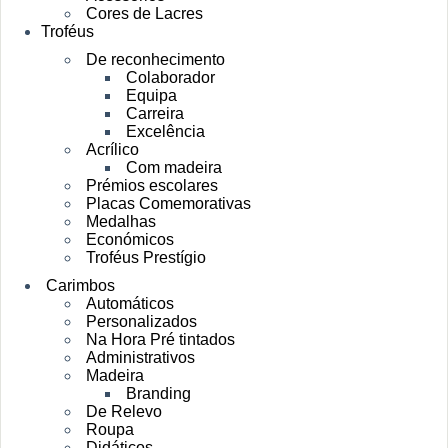
Cores de Lacres
Troféus
De reconhecimento
Colaborador
Equipa
Carreira
Excelência
Acrílico
Com madeira
Prémios escolares
Placas Comemorativas
Medalhas
Económicos
Troféus Prestígio
Carimbos
Automáticos
Personalizados
Na Hora Pré tintados
Administrativos
Madeira
Branding
De Relevo
Roupa
Didáticos