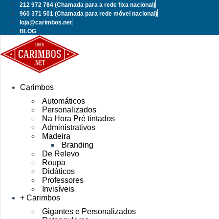
Pular
212 972 784
(Chamada para a rede fixa nacional)
para
960 371 501
(Chamada para rede móvel nacional)
o
loja@carimbos.net
conteúdo
BLOG
Carimbos
Automáticos
Personalizados
Na Hora Pré tintados
Administrativos
Madeira
Branding
De Relevo
Roupa
Didáticos
Professores
Invisíveis
+ Carimbos
Gigantes e Personalizados