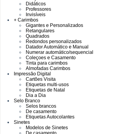
Didáticos
Professores
Invisíveis
+ Carimbos
Gigantes e Personalizados
Retangulares
Quadrados
Redondos personalizados
Datador Automático e Manual
Numerar automático/sequencial
Coleçoes e Casamento
Tinta para carimbos
Almofadas Carimbos
Impressão Digital
Cartões Visita
Etiquetas multi-usos
Etiquetas de Natal
Dia a Dia
Selo Branco
Selos brancos
De casamento
Etiquetas Autocolantes
Sinetes
Modelos de Sinetes
De casamento