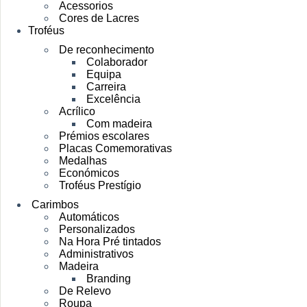
Acessorios
Cores de Lacres
Troféus
De reconhecimento
Colaborador
Equipa
Carreira
Excelência
Acrílico
Com madeira
Prémios escolares
Placas Comemorativas
Medalhas
Económicos
Troféus Prestígio
Carimbos
Automáticos
Personalizados
Na Hora Pré tintados
Administrativos
Madeira
Branding
De Relevo
Roupa