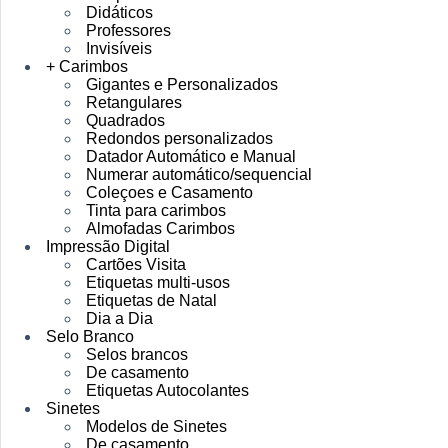
Didáticos
Professores
Invisíveis
+ Carimbos
Gigantes e Personalizados
Retangulares
Quadrados
Redondos personalizados
Datador Automático e Manual
Numerar automático/sequencial
Coleçoes e Casamento
Tinta para carimbos
Almofadas Carimbos
Impressão Digital
Cartões Visita
Etiquetas multi-usos
Etiquetas de Natal
Dia a Dia
Selo Branco
Selos brancos
De casamento
Etiquetas Autocolantes
Sinetes
Modelos de Sinetes
De casamento