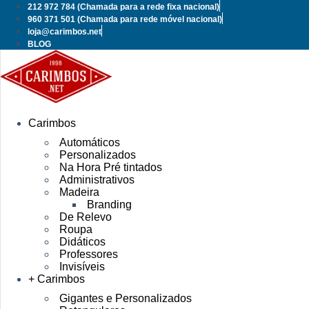
Pular
212 972 784
(Chamada para a rede fixa nacional)
para
960 371 501
(Chamada para rede móvel nacional)
o
loja@carimbos.net
conteúdo
BLOG
Carimbos
Automáticos
Personalizados
Na Hora Pré tintados
Administrativos
Madeira
Branding
De Relevo
Roupa
Didáticos
Professores
Invisíveis
+ Carimbos
Gigantes e Personalizados