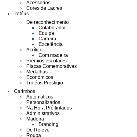
Acessorios
Cores de Lacres
Troféus
De reconhecimento
Colaborador
Equipa
Carreira
Excelência
Acrílico
Com madeira
Prémios escolares
Placas Comemorativas
Medalhas
Económicos
Troféus Prestígio
Carimbos
Automáticos
Personalizados
Na Hora Pré tintados
Administrativos
Madeira
Branding
De Relevo
Roupa