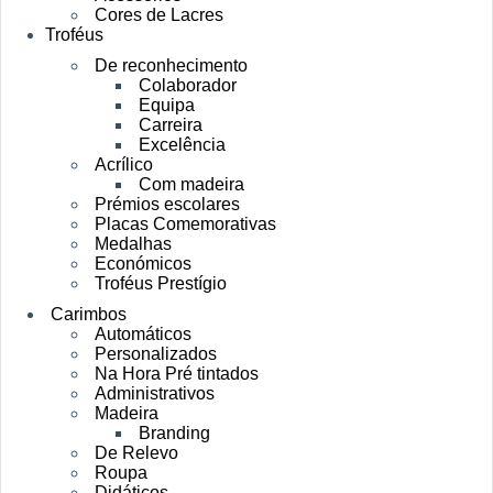
Cores de Lacres
Troféus
De reconhecimento
Colaborador
Equipa
Carreira
Excelência
Acrílico
Com madeira
Prémios escolares
Placas Comemorativas
Medalhas
Económicos
Troféus Prestígio
Carimbos
Automáticos
Personalizados
Na Hora Pré tintados
Administrativos
Madeira
Branding
De Relevo
Roupa
Didáticos