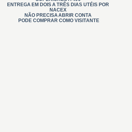
ENTREGA EM DOIS A TRÊS DIAS UTÉIS POR
NACEX
NÃO PRECISA ABRIR CONTA
PODE COMPRAR COMO VISITANTE
Carimbos
Automáticos
Personalizados
Na Hora Pré tintados
Administrativos
Madeira
Branding
De Relevo
Roupa
Didáticos
Professores
Invisíveis
+ Carimbos
Gigantes e Personalizados
Retangulares
Quadrados
Redondos personalizados
Datador Automático e Manual
Numerar automático/sequencial
Coleçoes e Casamento
Tinta para carimbos