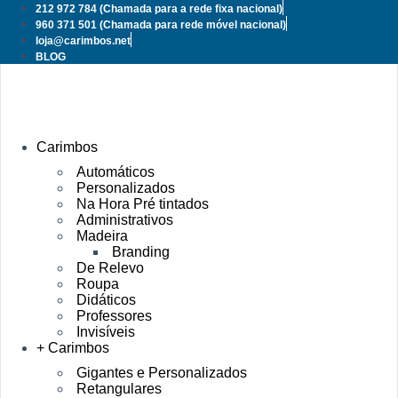
Pular
212 972 784
(Chamada para a rede fixa nacional)
para
960 371 501
(Chamada para rede móvel nacional)
o
loja@carimbos.net
conteúdo
BLOG
Carimbos
Automáticos
Personalizados
Na Hora Pré tintados
Administrativos
Madeira
Branding
De Relevo
Roupa
Didáticos
Professores
Invisíveis
+ Carimbos
Gigantes e Personalizados
Retangulares