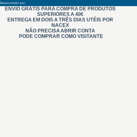
Desenvolvido por:
Methodwise
ENVIO GRÁTIS PARA COMPRA DE PRODUTOS
SUPERIORES A 40€
ENTREGA EM DOIS A TRÊS DIAS UTÉIS POR
NACEX
NÃO PRECISA ABRIR CONTA
PODE COMPRAR COMO VISITANTE
Carimbos
Automáticos
Personalizados
Na Hora Pré tintados
Administrativos
Madeira
Branding
De Relevo
Roupa
Didáticos
Professores
Invisíveis
+ Carimbos
Gigantes e Personalizados
Retangulares
Quadrados
Redondos personalizados
Datador Automático e Manual