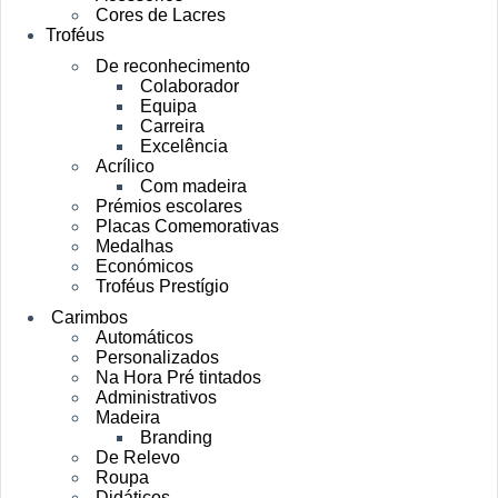
Cores de Lacres
Troféus
De reconhecimento
Colaborador
Equipa
Carreira
Excelência
Acrílico
Com madeira
Prémios escolares
Placas Comemorativas
Medalhas
Económicos
Troféus Prestígio
Carimbos
Automáticos
Personalizados
Na Hora Pré tintados
Administrativos
Madeira
Branding
De Relevo
Roupa
Didáticos