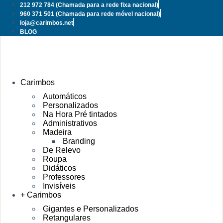
Pular
212 972 784
(Chamada para a rede fixa nacional)
para
960 371 501
(Chamada para rede móvel nacional)
o
loja@carimbos.net
conteúdo
BLOG
Carimbos
Automáticos
Personalizados
Na Hora Pré tintados
Administrativos
Madeira
Branding
De Relevo
Roupa
Didáticos
Professores
Invisíveis
+ Carimbos
Gigantes e Personalizados
Retangulares