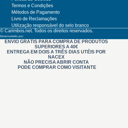
Termos e Condições
Métodos de Pagamento
Livro de Reclamações
Utilização responsável do selo branco
© Carimbos.net. Todos os direitos reservados.
Desenvolvido por:
Methodwise
ENVIO GRÁTIS PARA COMPRA DE PRODUTOS
SUPERIORES A 40€
ENTREGA EM DOIS A TRÊS DIAS UTÉIS POR
NACEX
NÃO PRECISA ABRIR CONTA
PODE COMPRAR COMO VISITANTE
Carimbos
Automáticos
Personalizados
Na Hora Pré tintados
Administrativos
Madeira
Branding
De Relevo
Roupa
Didáticos
Professores