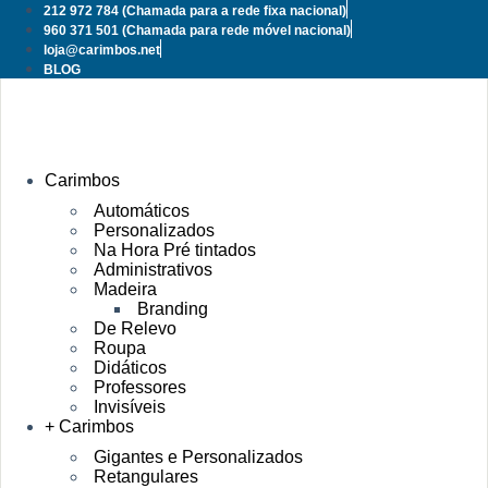
Pular
212 972 784
(Chamada para a rede fixa nacional)
para
960 371 501
(Chamada para rede móvel nacional)
o
loja@carimbos.net
conteúdo
BLOG
Carimbos
Automáticos
Personalizados
Na Hora Pré tintados
Administrativos
Madeira
Branding
De Relevo
Roupa
Didáticos
Professores
Invisíveis
+ Carimbos
Gigantes e Personalizados
Retangulares