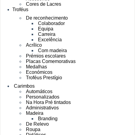
Cores de Lacres
Troféus
De reconhecimento
Colaborador
Equipa
Carreira
Excelência
Acrílico
Com madeira
Prémios escolares
Placas Comemorativas
Medalhas
Económicos
Troféus Prestígio
Carimbos
Automáticos
Personalizados
Na Hora Pré tintados
Administrativos
Madeira
Branding
De Relevo
Roupa
Didáticos