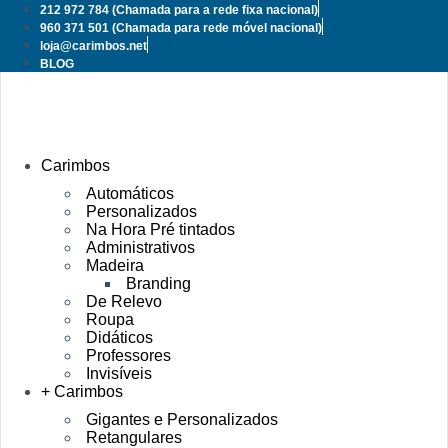
Pular
212 972 784
(Chamada para a rede fixa nacional)
para
960 371 501
(Chamada para rede móvel nacional)
o
loja@carimbos.net
conteúdo
BLOG
Carimbos
Automáticos
Personalizados
Na Hora Pré tintados
Administrativos
Madeira
Branding
De Relevo
Roupa
Didáticos
Professores
Invisíveis
+ Carimbos
Gigantes e Personalizados
Retangulares