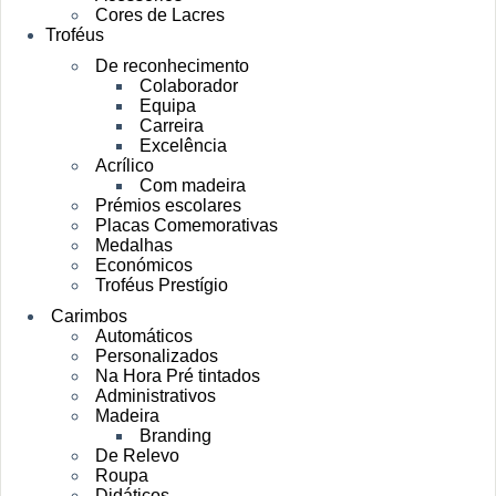
Cores de Lacres
Troféus
De reconhecimento
Colaborador
Equipa
Carreira
Excelência
Acrílico
Com madeira
Prémios escolares
Placas Comemorativas
Medalhas
Económicos
Troféus Prestígio
Carimbos
Automáticos
Personalizados
Na Hora Pré tintados
Administrativos
Madeira
Branding
De Relevo
Roupa
Didáticos