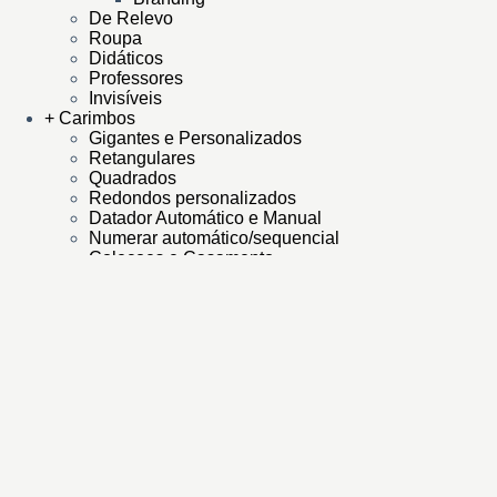
De Relevo
Roupa
Didáticos
Professores
Invisíveis
+ Carimbos
Gigantes e Personalizados
Retangulares
Quadrados
Redondos personalizados
Datador Automático e Manual
Numerar automático/sequencial
Coleçoes e Casamento
Tinta para carimbos
Almofadas Carimbos
Impressão Digital
Cartões Visita
Etiquetas multi-usos
Etiquetas de Natal
Dia a Dia
Selo Branco
Selos brancos
De casamento
Etiquetas Autocolantes