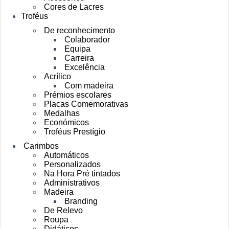
Cores de Lacres
Troféus
De reconhecimento
Colaborador
Equipa
Carreira
Excelência
Acrílico
Com madeira
Prémios escolares
Placas Comemorativas
Medalhas
Económicos
Troféus Prestígio
Carimbos
Automáticos
Personalizados
Na Hora Pré tintados
Administrativos
Madeira
Branding
De Relevo
Roupa
Didáticos