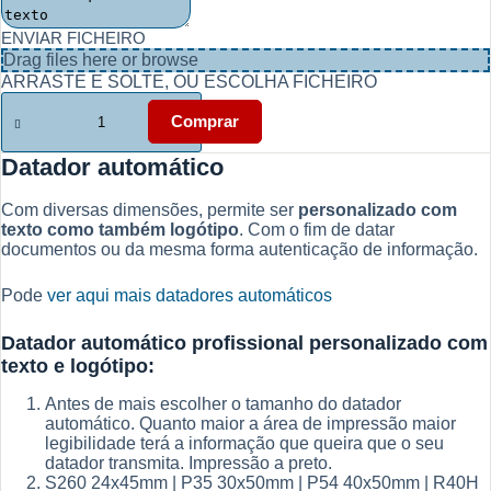
ENVIAR FICHEIRO
Drag files here or
browse
ARRASTE E SOLTE, OU ESCOLHA FICHEIRO
Quantidade
de
Comprar
Datadores
Automáticos
Datador automático
-
Escolha
Com diversas dimensões, permite ser
personalizado com
rápida
texto como também logótipo
. Com o fim de datar
documentos ou da mesma forma autenticação de informação.
Pode
ver aqui mais datadores automáticos
Datador automático profissional personalizado com
texto e logótipo:
Antes de mais escolher o tamanho do datador
automático. Quanto maior a área de impressão maior
legibilidade terá a informação que queira que o seu
datador transmita. Impressão a preto.
S260 24x45mm | P35 30x50mm | P54 40x50mm | R40H