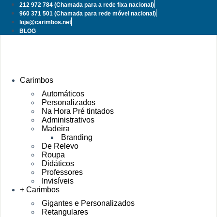
Pular
212 972 784
(Chamada para a rede fixa nacional)
para
960 371 501
(Chamada para rede móvel nacional)
o
loja@carimbos.net
conteúdo
BLOG
Carimbos
Automáticos
Personalizados
Na Hora Pré tintados
Administrativos
Madeira
Branding
De Relevo
Roupa
Didáticos
Professores
Invisíveis
+ Carimbos
Gigantes e Personalizados
Retangulares