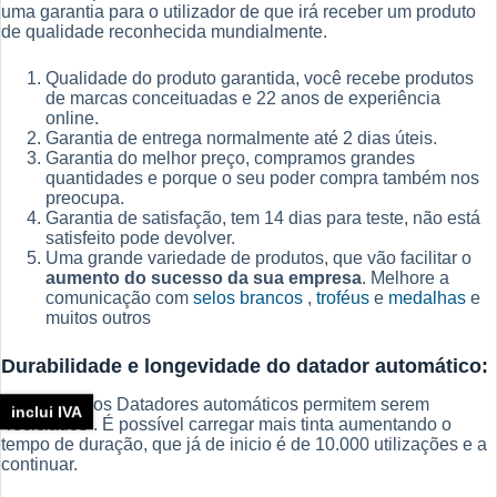
uma garantia para o utilizador de que irá receber um produto
de qualidade reconhecida mundialmente.
Qualidade do produto garantida, você recebe produtos
de marcas conceituadas e 22 anos de experiência
online.
Garantia de entrega normalmente até 2 dias úteis.
Garantia do melhor preço, compramos grandes
quantidades e porque o seu poder compra também nos
preocupa.
Garantia de satisfação, tem 14 dias para teste, não está
satisfeito pode devolver.
Uma grande variedade de produtos, que vão facilitar o
aumento do sucesso da sua empresa
. Melhore a
comunicação com
selos brancos
,
troféus
e
medalhas
e
muitos outros
Durabilidade e longevidade do datador automático:
Igualmente os Datadores automáticos permitem serem
inclui IVA
“reciclados”. É possível carregar mais tinta aumentando o
tempo de duração, que já de inicio é de 10.000 utilizações e a
continuar.