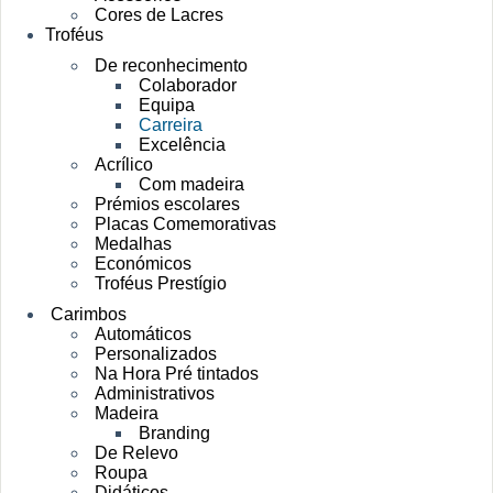
Cores de Lacres
Troféus
De reconhecimento
Colaborador
Equipa
Carreira
Excelência
Acrílico
Com madeira
Prémios escolares
Placas Comemorativas
Medalhas
Económicos
Troféus Prestígio
Carimbos
Automáticos
Personalizados
Na Hora Pré tintados
Administrativos
Madeira
Branding
De Relevo
Roupa
Didáticos