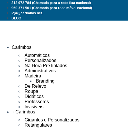
Pular
212 972 784
(Chamada para a rede fixa nacional)
para
960 371 501
(Chamada para rede móvel nacional)
o
loja@carimbos.net
conteúdo
BLOG
Carimbos
Automáticos
Personalizados
Na Hora Pré tintados
Administrativos
Madeira
Branding
De Relevo
Roupa
Didáticos
Professores
Invisíveis
+ Carimbos
Gigantes e Personalizados
Retangulares