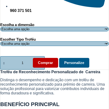
960 371 501
Escolha a dimensão
Escolher Tipo Troféu
Quantidade
de
Comprar
Personalize
Troféu
de
Troféu de Reconhecimento Personalizado de Carreira
Reconhecimento
Personalizado
Distinga o desempenho e dedicação com um troféu de
de
reconhecimento personalizado para prémio de carreira. Uma
Carreira
solução profissional para valorizar contributos individuais de
forma duradoura e significativa.
BENEFÍCIO PRINCIPAL