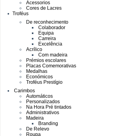
Acessorios
Cores de Lacres
Troféus
De reconhecimento
Colaborador
Equipa
Carreira
Excelência
Acrílico
Com madeira
Prémios escolares
Placas Comemorativas
Medalhas
Económicos
Troféus Prestígio
Carimbos
Automáticos
Personalizados
Na Hora Pré tintados
Administrativos
Madeira
Branding
De Relevo
Roupa