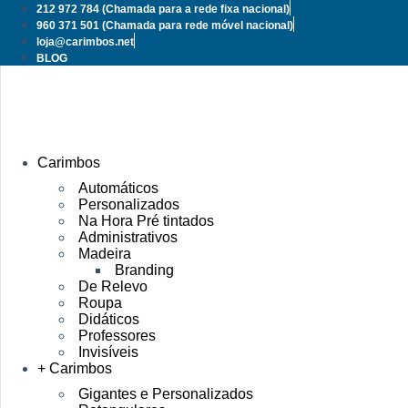
Pular
212 972 784
(Chamada para a rede fixa nacional)
para
960 371 501
(Chamada para rede móvel nacional)
o
loja@carimbos.net
conteúdo
BLOG
Carimbos
Automáticos
Personalizados
Na Hora Pré tintados
Administrativos
Madeira
Branding
De Relevo
Roupa
Didáticos
Professores
Invisíveis
+ Carimbos
Gigantes e Personalizados