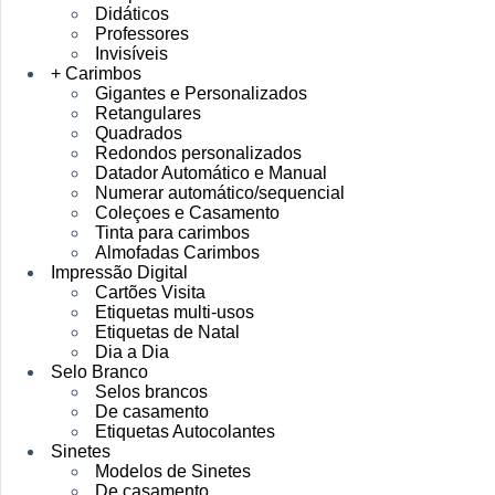
Didáticos
Professores
Invisíveis
+ Carimbos
Gigantes e Personalizados
Retangulares
Quadrados
Redondos personalizados
Datador Automático e Manual
Numerar automático/sequencial
Coleçoes e Casamento
Tinta para carimbos
Almofadas Carimbos
Impressão Digital
Cartões Visita
Etiquetas multi-usos
Etiquetas de Natal
Dia a Dia
Selo Branco
Selos brancos
De casamento
Etiquetas Autocolantes
Sinetes
Modelos de Sinetes
De casamento