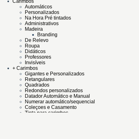
Carimbos
Automáticos
Personalizados
Na Hora Pré tintados
Administrativos
Madeira
Branding
De Relevo
Roupa
Didáticos
Professores
Invisíveis
+ Carimbos
Gigantes e Personalizados
Retangulares
Quadrados
Redondos personalizados
Datador Automático e Manual
Numerar automático/sequencial
Coleçoes e Casamento
Tinta para carimbos
Almofadas Carimbos
Impressão Digital
Cartões Visita
Etiquetas multi-usos