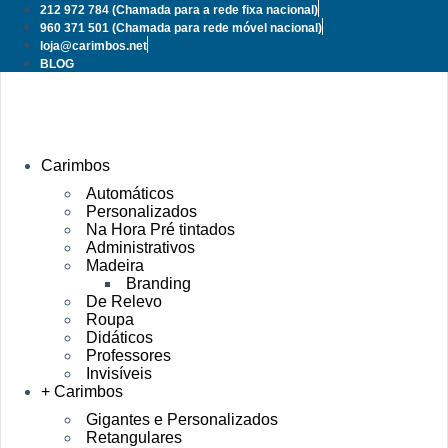
Pular
212 972 784
(Chamada para a rede fixa nacional)
para
960 371 501
(Chamada para rede móvel nacional)
o
loja@carimbos.net
conteúdo
BLOG
Carimbos
Automáticos
Personalizados
Na Hora Pré tintados
Administrativos
Madeira
Branding
De Relevo
Roupa
Didáticos
Professores
Invisíveis
+ Carimbos
Gigantes e Personalizados
Retangulares