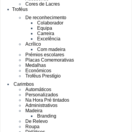
Cores de Lacres
Troféus
De reconhecimento
Colaborador
Equipa
Carreira
Excelência
Acrílico
Com madeira
Prémios escolares
Placas Comemorativas
Medalhas
Económicos
Troféus Prestígio
Carimbos
Automáticos
Personalizados
Na Hora Pré tintados
Administrativos
Madeira
Branding
De Relevo
Roupa
Didáticos