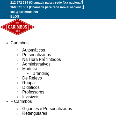
Pular
212 972 784
(Chamada para a rede fixa nacional)
para
960 371 501
(Chamada para rede móvel nacional)
o
loja@carimbos.net
conteúdo
BLOG
Carimbos
Automáticos
Personalizados
Na Hora Pré tintados
Administrativos
Madeira
Branding
De Relevo
Roupa
Didáticos
Professores
Invisíveis
+ Carimbos
Gigantes e Personalizados
Retangulares