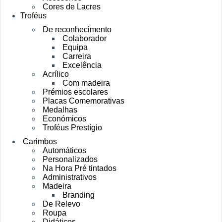
Cores de Lacres
Troféus
De reconhecimento
Colaborador
Equipa
Carreira
Excelência
Acrílico
Com madeira
Prémios escolares
Placas Comemorativas
Medalhas
Económicos
Troféus Prestígio
Carimbos
Automáticos
Personalizados
Na Hora Pré tintados
Administrativos
Madeira
Branding
De Relevo
Roupa
Didáticos