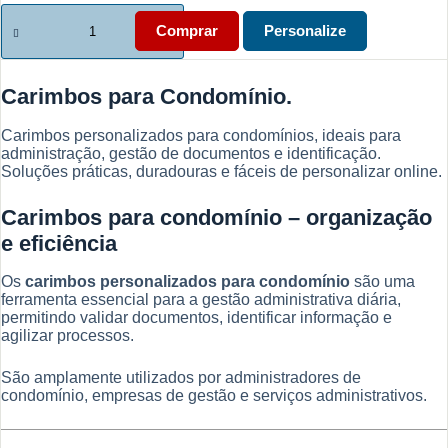
Quantidade
de
Comprar
Personalize
Carimbos
para
Condomínio
Carimbos para Condomínio.
|
Personalizados
e
Carimbos personalizados para condomínios, ideais para
Profissionais
administração, gestão de documentos e identificação.
Soluções práticas, duradouras e fáceis de personalizar online.
Carimbos para condomínio – organização
e eficiência
Os
carimbos personalizados para condomínio
são uma
ferramenta essencial para a gestão administrativa diária,
permitindo validar documentos, identificar informação e
agilizar processos.
São amplamente utilizados por administradores de
condomínio, empresas de gestão e serviços administrativos.