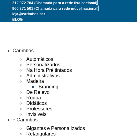
Pular
212 972 784
(Chamada para a rede fixa nacional)
para
960 371 501
(Chamada para rede móvel nacional)
o
loja@carimbos.net
conteúdo
BLOG
Carimbos
Automáticos
Personalizados
Na Hora Pré tintados
Administrativos
Madeira
Branding
De Relevo
Roupa
Didáticos
Professores
Invisíveis
+ Carimbos
Gigantes e Personalizados
Retangulares