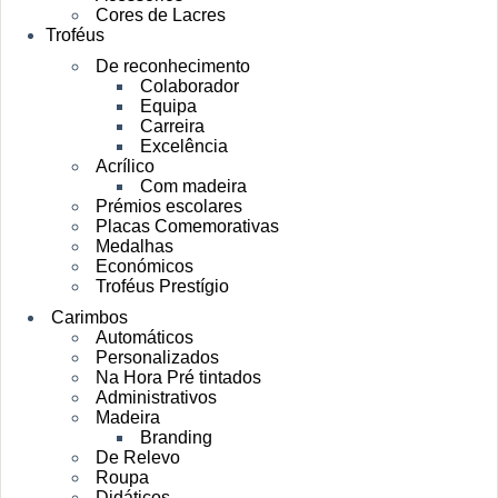
Cores de Lacres
Troféus
De reconhecimento
Colaborador
Equipa
Carreira
Excelência
Acrílico
Com madeira
Prémios escolares
Placas Comemorativas
Medalhas
Económicos
Troféus Prestígio
Carimbos
Automáticos
Personalizados
Na Hora Pré tintados
Administrativos
Madeira
Branding
De Relevo
Roupa
Didáticos