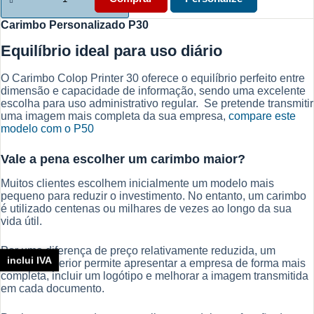
Carimbo
Personalizado
Carimbo Personalizado P30
P30
Equilíbrio ideal para uso diário
O Carimbo Colop Printer 30 oferece o equilíbrio perfeito entre
dimensão e capacidade de informação, sendo uma excelente
escolha para uso administrativo regular. Se pretende transmitir
uma imagem mais completa da sua empresa,
compare este
modelo com o P50
Vale a pena escolher um carimbo maior?
Muitos clientes escolhem inicialmente um modelo mais
pequeno para reduzir o investimento. No entanto, um carimbo
é utilizado centenas ou milhares de vezes ao longo da sua
vida útil.
Por uma diferença de preço relativamente reduzida, um
inclui IVA
modelo superior permite apresentar a empresa de forma mais
completa, incluir um logótipo e melhorar a imagem transmitida
em cada documento.