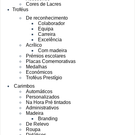
Cores de Lacres
Troféus
De reconhecimento
Colaborador
Equipa
Carreira
Excelência
Acrílico
Com madeira
Prémios escolares
Placas Comemorativas
Medalhas
Económicos
Troféus Prestígio
Carimbos
Automáticos
Personalizados
Na Hora Pré tintados
Administrativos
Madeira
Branding
De Relevo
Roupa
Didáticos