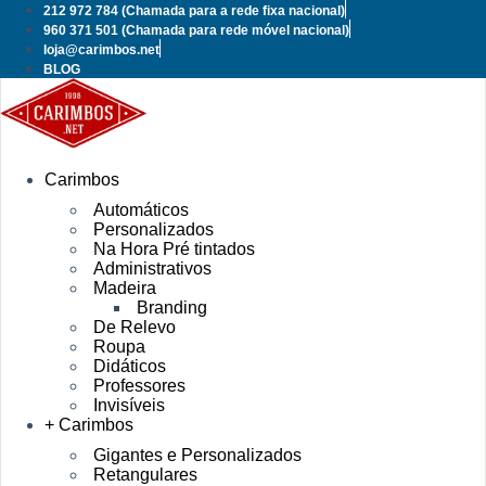
Pular
212 972 784
(Chamada para a rede fixa nacional)
para
960 371 501
(Chamada para rede móvel nacional)
o
loja@carimbos.net
conteúdo
BLOG
Carimbos
Automáticos
Personalizados
Na Hora Pré tintados
Administrativos
Madeira
Branding
De Relevo
Roupa
Didáticos
Professores
Invisíveis
+ Carimbos
Gigantes e Personalizados
Retangulares