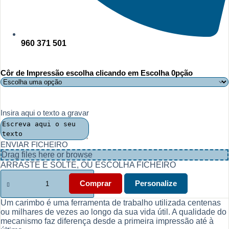
960 371 501
Côr de Impressão escolha clicando em Escolha 0pção
Insira aqui o texto a gravar
ENVIAR FICHEIRO
Drag files here or
browse
ARRASTE E SOLTE, OU ESCOLHA FICHEIRO
Quantidade
de
Comprar
Personalize
Carimbo
Personalizado
Um carimbo é uma ferramenta de trabalho utilizada centenas
P20
ou milhares de vezes ao longo da sua vida útil. A qualidade do
mecanismo faz diferença desde a primeira impressão até à