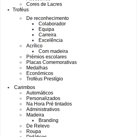
Cores de Lacres
Troféus
De reconhecimento
Colaborador
Equipa
Carreira
Excelência
Acrílico
Com madeira
Prémios escolares
Placas Comemorativas
Medalhas
Económicos
Troféus Prestígio
Carimbos
Automáticos
Personalizados
Na Hora Pré tintados
Administrativos
Madeira
Branding
De Relevo
Roupa
Didáticos