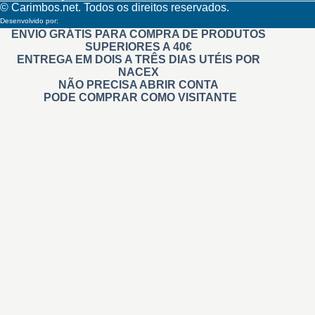
© Carimbos.net. Todos os direitos reservados.
Desenvolvido por:
Methodwise
ENVIO GRÁTIS PARA COMPRA DE PRODUTOS
SUPERIORES A 40€
ENTREGA EM DOIS A TRÊS DIAS UTÉIS POR
NACEX
NÃO PRECISA ABRIR CONTA
PODE COMPRAR COMO VISITANTE
Carimbos
Automáticos
Personalizados
Na Hora Pré tintados
Administrativos
Madeira
Branding
De Relevo
Roupa
Didáticos
Professores
Invisíveis
+ Carimbos
Gigantes e Personalizados
Retangulares
Quadrados
Redondos personalizados