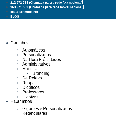
Pular
212 972 784
(Chamada para a rede fixa nacional)
para
960 371 501
(Chamada para rede móvel nacional)
o
loja@carimbos.net
conteúdo
BLOG
Carimbos
Automáticos
Personalizados
Na Hora Pré tintados
Administrativos
Madeira
Branding
De Relevo
Roupa
Didáticos
Professores
Invisíveis
+ Carimbos
Gigantes e Personalizados
Retangulares