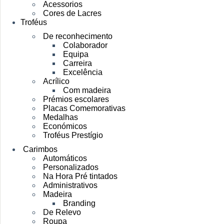
Acessorios
Cores de Lacres
Troféus
De reconhecimento
Colaborador
Equipa
Carreira
Excelência
Acrílico
Com madeira
Prémios escolares
Placas Comemorativas
Medalhas
Económicos
Troféus Prestígio
Carimbos
Automáticos
Personalizados
Na Hora Pré tintados
Administrativos
Madeira
Branding
De Relevo
Roupa