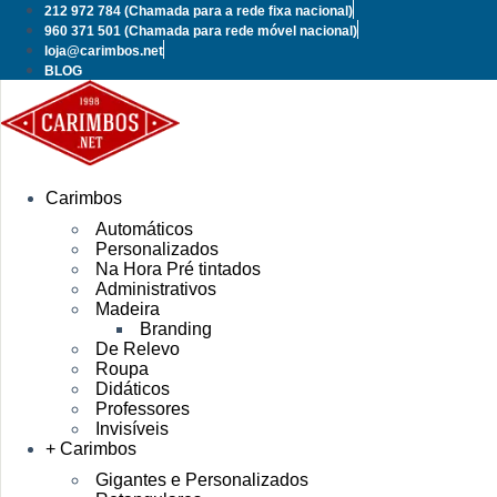
Pular
212 972 784
(Chamada para a rede fixa nacional)
para
960 371 501
(Chamada para rede móvel nacional)
o
loja@carimbos.net
conteúdo
BLOG
Carimbos
Automáticos
Personalizados
Na Hora Pré tintados
Administrativos
Madeira
Branding
De Relevo
Roupa
Didáticos
Professores
Invisíveis
+ Carimbos
Gigantes e Personalizados