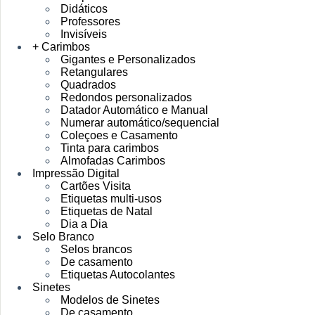
Didáticos
Professores
Invisíveis
+ Carimbos
Gigantes e Personalizados
Retangulares
Quadrados
Redondos personalizados
Datador Automático e Manual
Numerar automático/sequencial
Coleçoes e Casamento
Tinta para carimbos
Almofadas Carimbos
Impressão Digital
Cartões Visita
Etiquetas multi-usos
Etiquetas de Natal
Dia a Dia
Selo Branco
Selos brancos
De casamento
Etiquetas Autocolantes
Sinetes
Modelos de Sinetes
De casamento