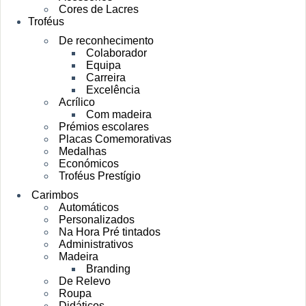
Cores de Lacres
Troféus
De reconhecimento
Colaborador
Equipa
Carreira
Excelência
Acrílico
Com madeira
Prémios escolares
Placas Comemorativas
Medalhas
Económicos
Troféus Prestígio
Carimbos
Automáticos
Personalizados
Na Hora Pré tintados
Administrativos
Madeira
Branding
De Relevo
Roupa
Didáticos