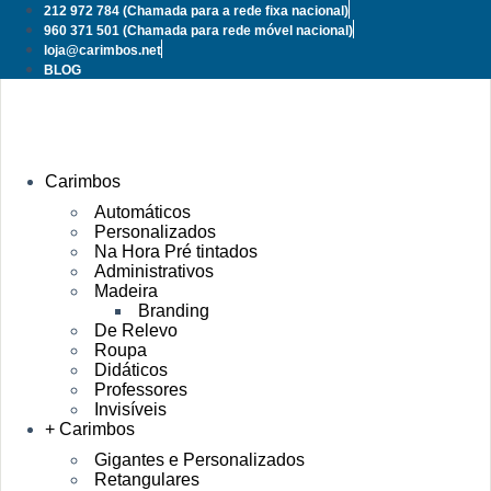
Pular
212 972 784
(Chamada para a rede fixa nacional)
para
960 371 501
(Chamada para rede móvel nacional)
o
loja@carimbos.net
conteúdo
BLOG
Carimbos
Automáticos
Personalizados
Na Hora Pré tintados
Administrativos
Madeira
Branding
De Relevo
Roupa
Didáticos
Professores
Invisíveis
+ Carimbos
Gigantes e Personalizados
Retangulares