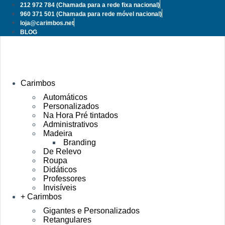
Pular
212 972 784
(Chamada para a rede fixa nacional)
para
960 371 501
(Chamada para rede móvel nacional)
o
loja@carimbos.net
conteúdo
BLOG
Carimbos
Automáticos
Personalizados
Na Hora Pré tintados
Administrativos
Madeira
Branding
De Relevo
Roupa
Didáticos
Professores
Invisíveis
+ Carimbos
Gigantes e Personalizados
Retangulares