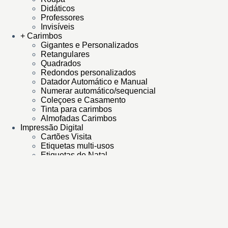
Didáticos
Professores
Invisíveis
+ Carimbos
Gigantes e Personalizados
Retangulares
Quadrados
Redondos personalizados
Datador Automático e Manual
Numerar automático/sequencial
Coleçoes e Casamento
Tinta para carimbos
Almofadas Carimbos
Impressão Digital
Cartões Visita
Etiquetas multi-usos
Etiquetas de Natal
Dia a Dia
Selo Branco
Selos brancos
De casamento
Etiquetas Autocolantes
Sinetes
Modelos de Sinetes