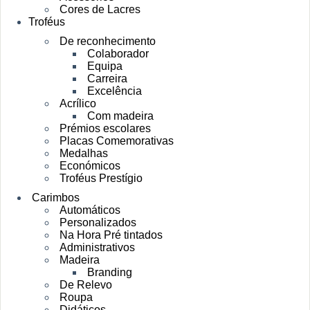
Cores de Lacres
Troféus
De reconhecimento
Colaborador
Equipa
Carreira
Excelência
Acrílico
Com madeira
Prémios escolares
Placas Comemorativas
Medalhas
Económicos
Troféus Prestígio
Carimbos
Automáticos
Personalizados
Na Hora Pré tintados
Administrativos
Madeira
Branding
De Relevo
Roupa
Didáticos