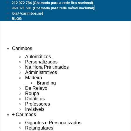
Pular
212 972 784
(Chamada para a rede fixa nacional)
para
960 371 501
(Chamada para rede móvel nacional)
o
loja@carimbos.net
conteúdo
BLOG
Carimbos
Automáticos
Personalizados
Na Hora Pré tintados
Administrativos
Madeira
Branding
De Relevo
Roupa
Didáticos
Professores
Invisíveis
+ Carimbos
Gigantes e Personalizados
Retangulares