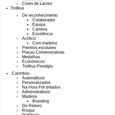
Cores de Lacres
Troféus
De reconhecimento
Colaborador
Equipa
Carreira
Excelência
Acrílico
Com madeira
Prémios escolares
Placas Comemorativas
Medalhas
Económicos
Troféus Prestígio
Carimbos
Automáticos
Personalizados
Na Hora Pré tintados
Administrativos
Madeira
Branding
De Relevo
Roupa
Didáticos