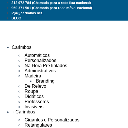
Pular
212 972 784
(Chamada para a rede fixa nacional)
para
960 371 501
(Chamada para rede móvel nacional)
o
loja@carimbos.net
conteúdo
BLOG
Carimbos
Automáticos
Personalizados
Na Hora Pré tintados
Administrativos
Madeira
Branding
De Relevo
Roupa
Didáticos
Professores
Invisíveis
+ Carimbos
Gigantes e Personalizados
Retangulares