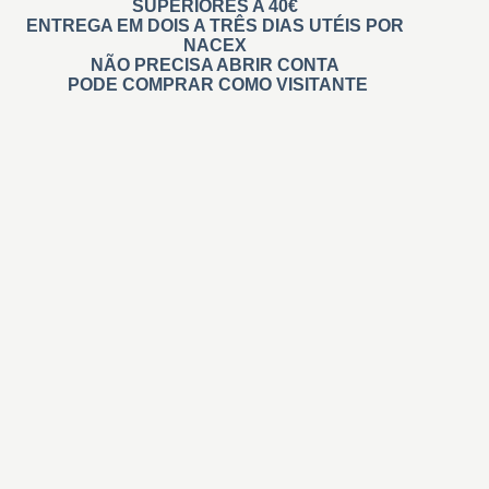
SUPERIORES A 40€
ENTREGA EM DOIS A TRÊS DIAS UTÉIS POR
NACEX
NÃO PRECISA ABRIR CONTA
PODE COMPRAR COMO VISITANTE
Carimbos
Automáticos
Personalizados
Na Hora Pré tintados
Administrativos
Madeira
Branding
De Relevo
Roupa
Didáticos
Professores
Invisíveis
+ Carimbos
Gigantes e Personalizados
Retangulares
Quadrados
Redondos personalizados
Datador Automático e Manual
Numerar automático/sequencial
Coleçoes e Casamento