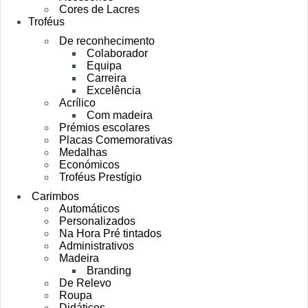
Cores de Lacres
Troféus
De reconhecimento
Colaborador
Equipa
Carreira
Excelência
Acrílico
Com madeira
Prémios escolares
Placas Comemorativas
Medalhas
Económicos
Troféus Prestígio
Carimbos
Automáticos
Personalizados
Na Hora Pré tintados
Administrativos
Madeira
Branding
De Relevo
Roupa
Didáticos