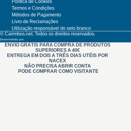
Política de Cookies
Termos e Condições
Métodos de Pagamento
Livro de Reclamações
Utilização responsável do selo branco
© Carimbos.net. Todos os direitos reservados.
Desenvolvido por:
Methodwise
ENVIO GRÁTIS PARA COMPRA DE PRODUTOS
SUPERIORES A 40€
ENTREGA EM DOIS A TRÊS DIAS UTÉIS POR
NACEX
NÃO PRECISA ABRIR CONTA
PODE COMPRAR COMO VISITANTE
Carimbos
Automáticos
Personalizados
Na Hora Pré tintados
Administrativos
Madeira
Branding
De Relevo
Roupa
Didáticos
Professores