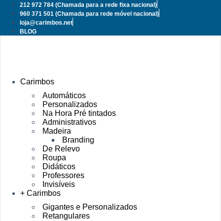
Pular
212 972 784
(Chamada para a rede fixa nacional)
para
960 371 501
(Chamada para rede móvel nacional)
o
loja@carimbos.net
conteúdo
BLOG
Carimbos
Automáticos
Personalizados
Na Hora Pré tintados
Administrativos
Madeira
Branding
De Relevo
Roupa
Didáticos
Professores
Invisíveis
+ Carimbos
Gigantes e Personalizados
Retangulares