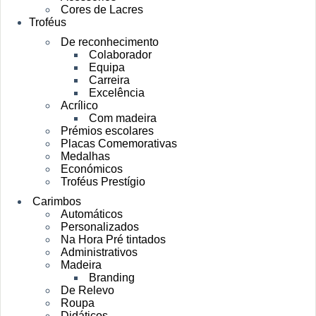
Cores de Lacres
Troféus
De reconhecimento
Colaborador
Equipa
Carreira
Excelência
Acrílico
Com madeira
Prémios escolares
Placas Comemorativas
Medalhas
Económicos
Troféus Prestígio
Carimbos
Automáticos
Personalizados
Na Hora Pré tintados
Administrativos
Madeira
Branding
De Relevo
Roupa
Didáticos