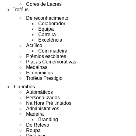
Cores de Lacres
Troféus
De reconhecimento
Colaborador
Equipa
Carreira
Excelência
Acrílico
Com madeira
Prémios escolares
Placas Comemorativas
Medalhas
Económicos
Troféus Prestígio
Carimbos
Automáticos
Personalizados
Na Hora Pré tintados
Administrativos
Madeira
Branding
De Relevo
Roupa
Didáticos