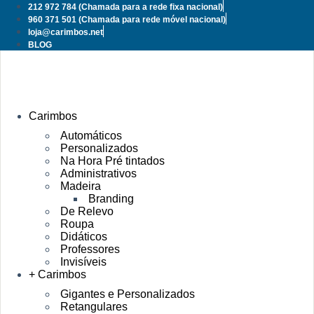
Pular
212 972 784
(Chamada para a rede fixa nacional)
para
960 371 501
(Chamada para rede móvel nacional)
o
loja@carimbos.net
conteúdo
BLOG
Carimbos
Automáticos
Personalizados
Na Hora Pré tintados
Administrativos
Madeira
Branding
De Relevo
Roupa
Didáticos
Professores
Invisíveis
+ Carimbos
Gigantes e Personalizados
Retangulares