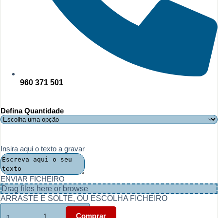
960 371 501
Defina Quantidade
Insira aqui o texto a gravar
ENVIAR FICHEIRO
Drag files here or
browse
ARRASTE E SOLTE, OU ESCOLHA FICHEIRO
Quantidade
de
Comprar