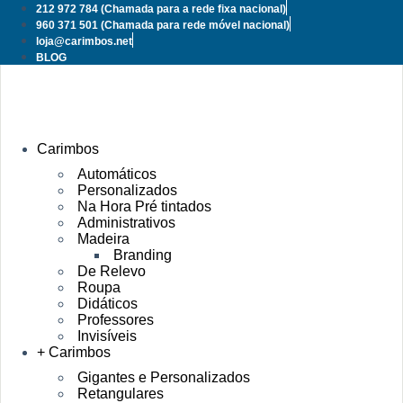
Pular
212 972 784
(Chamada para a rede fixa nacional)
para
960 371 501
(Chamada para rede móvel nacional)
o
loja@carimbos.net
conteúdo
BLOG
Carimbos
Automáticos
Personalizados
Na Hora Pré tintados
Administrativos
Madeira
Branding
De Relevo
Roupa
Didáticos
Professores
Invisíveis
+ Carimbos
Gigantes e Personalizados
Retangulares