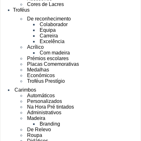
Cores de Lacres
Troféus
De reconhecimento
Colaborador
Equipa
Carreira
Excelência
Acrílico
Com madeira
Prémios escolares
Placas Comemorativas
Medalhas
Económicos
Troféus Prestígio
Carimbos
Automáticos
Personalizados
Na Hora Pré tintados
Administrativos
Madeira
Branding
De Relevo
Roupa
Didáticos