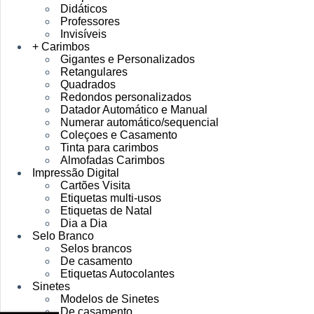
Didáticos
Professores
Invisíveis
+ Carimbos
Gigantes e Personalizados
Retangulares
Quadrados
Redondos personalizados
Datador Automático e Manual
Numerar automático/sequencial
Coleçoes e Casamento
Tinta para carimbos
Almofadas Carimbos
Impressão Digital
Cartões Visita
Etiquetas multi-usos
Etiquetas de Natal
Dia a Dia
Selo Branco
Selos brancos
De casamento
Etiquetas Autocolantes
Sinetes
Modelos de Sinetes
De casamento