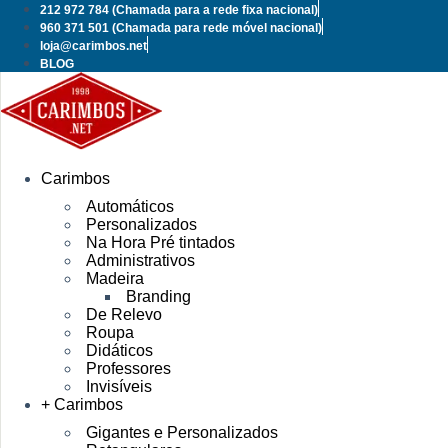
Pular
212 972 784
(Chamada para a rede fixa nacional)
para
960 371 501
(Chamada para rede móvel nacional)
o
loja@carimbos.net
conteúdo
BLOG
Carimbos
Automáticos
Personalizados
Na Hora Pré tintados
Administrativos
Madeira
Branding
De Relevo
Roupa
Didáticos
Professores
Invisíveis
+ Carimbos
Gigantes e Personalizados