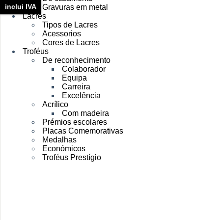
inclui IVA
Gravuras em metal
Lacres
Tipos de Lacres
Acessorios
Cores de Lacres
Troféus
De reconhecimento
Colaborador
Equipa
Carreira
Excelência
Acrílico
Com madeira
Prémios escolares
Placas Comemorativas
Medalhas
Económicos
Troféus Prestígio