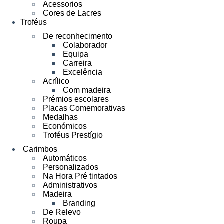
Acessorios
Cores de Lacres
Troféus
De reconhecimento
Colaborador
Equipa
Carreira
Excelência
Acrílico
Com madeira
Prémios escolares
Placas Comemorativas
Medalhas
Económicos
Troféus Prestígio
Carimbos
Automáticos
Personalizados
Na Hora Pré tintados
Administrativos
Madeira
Branding
De Relevo
Roupa