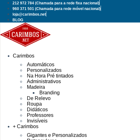
Pular
212 972 784
(Chamada para a rede fixa nacional)
para
960 371 501
(Chamada para rede móvel nacional)
o
loja@carimbos.net
conteúdo
BLOG
Carimbos
Automáticos
Personalizados
Na Hora Pré tintados
Administrativos
Madeira
Branding
De Relevo
Roupa
Didáticos
Professores
Invisíveis
+ Carimbos
Gigantes e Personalizados