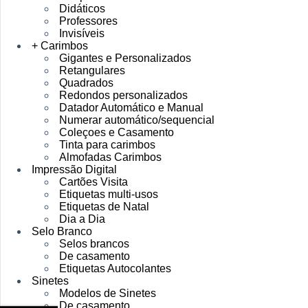
Didáticos
Professores
Invisíveis
+ Carimbos
Gigantes e Personalizados
Retangulares
Quadrados
Redondos personalizados
Datador Automático e Manual
Numerar automático/sequencial
Coleçoes e Casamento
Tinta para carimbos
Almofadas Carimbos
Impressão Digital
Cartões Visita
Etiquetas multi-usos
Etiquetas de Natal
Dia a Dia
Selo Branco
Selos brancos
De casamento
Etiquetas Autocolantes
Sinetes
Modelos de Sinetes
De casamento