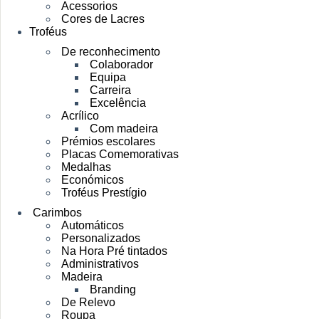
Acessorios
Cores de Lacres
Troféus
De reconhecimento
Colaborador
Equipa
Carreira
Excelência
Acrílico
Com madeira
Prémios escolares
Placas Comemorativas
Medalhas
Económicos
Troféus Prestígio
Carimbos
Automáticos
Personalizados
Na Hora Pré tintados
Administrativos
Madeira
Branding
De Relevo
Roupa