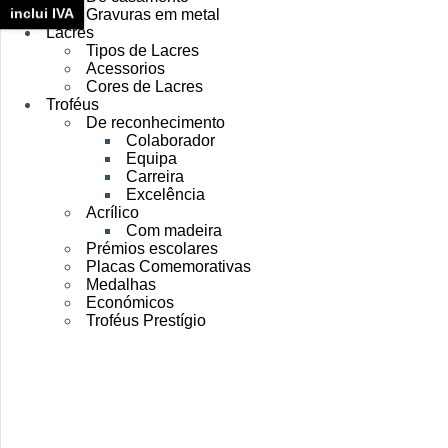
inclui IVA
Gravuras em metal
Lacres
Tipos de Lacres
Acessorios
Cores de Lacres
Troféus
De reconhecimento
Colaborador
Equipa
Carreira
Excelência
Acrílico
Com madeira
Prémios escolares
Placas Comemorativas
Medalhas
Económicos
Troféus Prestígio