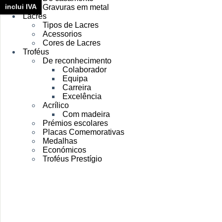
inclui IVA
Gravuras em metal
Lacres
Tipos de Lacres
Acessorios
Cores de Lacres
Troféus
De reconhecimento
Colaborador
Equipa
Carreira
Excelência
Acrílico
Com madeira
Prémios escolares
Placas Comemorativas
Medalhas
Económicos
Troféus Prestígio