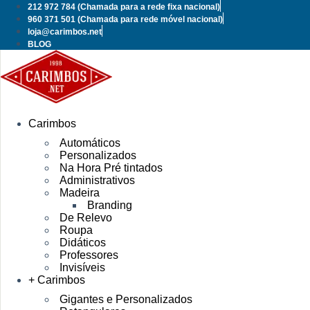
Pular
212 972 784
(Chamada para a rede fixa nacional)
para
960 371 501
(Chamada para rede móvel nacional)
o
loja@carimbos.net
conteúdo
BLOG
Carimbos
Automáticos
Personalizados
Na Hora Pré tintados
Administrativos
Madeira
Branding
De Relevo
Roupa
Didáticos
Professores
Invisíveis
+ Carimbos
Gigantes e Personalizados