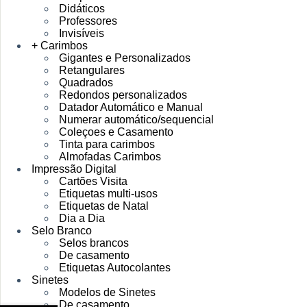
Didáticos
Professores
Invisíveis
+ Carimbos
Gigantes e Personalizados
Retangulares
Quadrados
Redondos personalizados
Datador Automático e Manual
Numerar automático/sequencial
Coleçoes e Casamento
Tinta para carimbos
Almofadas Carimbos
Impressão Digital
Cartões Visita
Etiquetas multi-usos
Etiquetas de Natal
Dia a Dia
Selo Branco
Selos brancos
De casamento
Etiquetas Autocolantes
Sinetes
Modelos de Sinetes
De casamento