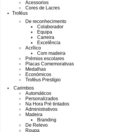
Acessorios
Cores de Lacres
Troféus
De reconhecimento
Colaborador
Equipa
Carreira
Excelência
Acrílico
Com madeira
Prémios escolares
Placas Comemorativas
Medalhas
Económicos
Troféus Prestígio
Carimbos
Automáticos
Personalizados
Na Hora Pré tintados
Administrativos
Madeira
Branding
De Relevo
Roupa