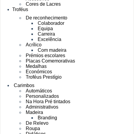
Cores de Lacres
Troféus
De reconhecimento
Colaborador
Equipa
Carreira
Excelência
Acrílico
Com madeira
Prémios escolares
Placas Comemorativas
Medalhas
Económicos
Troféus Prestígio
Carimbos
Automáticos
Personalizados
Na Hora Pré tintados
Administrativos
Madeira
Branding
De Relevo
Roupa
Didáticos