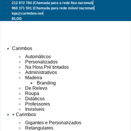
Pular
212 972 784
(Chamada para a rede fixa nacional)
para
960 371 501
(Chamada para rede móvel nacional)
o
loja@carimbos.net
conteúdo
BLOG
Carimbos
Automáticos
Personalizados
Na Hora Pré tintados
Administrativos
Madeira
Branding
De Relevo
Roupa
Didáticos
Professores
Invisíveis
+ Carimbos
Gigantes e Personalizados
Retangulares