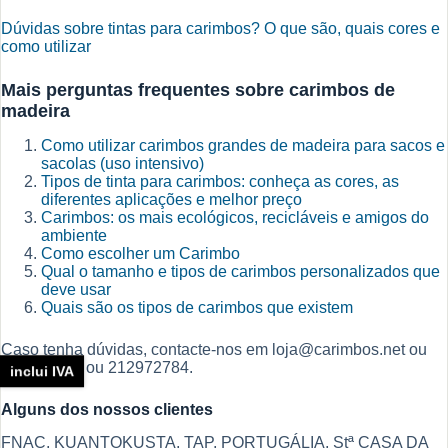
Dúvidas sobre tintas para carimbos? O que são, quais cores e
como utilizar
Mais perguntas frequentes sobre carimbos de
madeira
Como utilizar carimbos grandes de madeira para sacos e
sacolas (uso intensivo)
Tipos de tinta para carimbos: conheça as cores, as
diferentes aplicações e melhor preço
Carimbos: os mais ecológicos, recicláveis e amigos do
ambiente
Como escolher um Carimbo
Qual o tamanho e tipos de carimbos personalizados que
deve usar
Quais são os tipos de carimbos que existem
Caso tenha dúvidas, contacte-nos em loja@carimbos.net ou
960371501 ou 212972784.
inclui IVA
Alguns dos nossos clientes
FNAC, KUANTOKUSTA, TAP, PORTUGÁLIA, Stª CASA DA