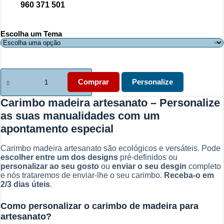
960 371 501
Escolha um Tema
Quantidade
de
Comprar
Personalize
Carimbo
de
Carimbo madeira artesanato – Personalize
Madeira
as suas manualidades com um
Personalizado
para
apontamento especial
Artesanato
Carimbo madeira artesanato são ecológicos e versáteis. Pode
escolher entre um dos designs
pré-definidos ou
personalizar ao seu gosto
ou
enviar o seu desgin
completo
e nós trataremos de enviar-lhe o seu carimbo.
Receba-o em
2/3 dias úteis
.
Como personalizar o carimbo de madeira para
artesanato?