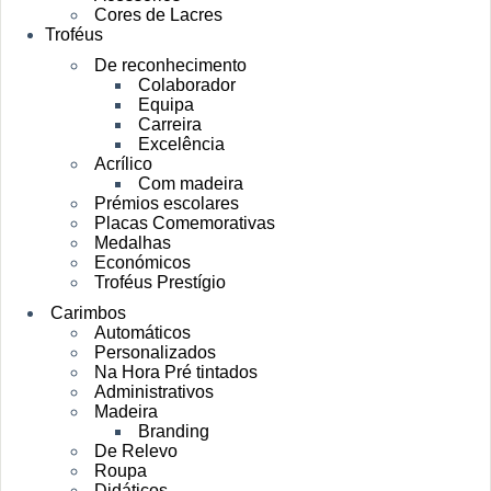
Cores de Lacres
Troféus
De reconhecimento
Colaborador
Equipa
Carreira
Excelência
Acrílico
Com madeira
Prémios escolares
Placas Comemorativas
Medalhas
Económicos
Troféus Prestígio
Carimbos
Automáticos
Personalizados
Na Hora Pré tintados
Administrativos
Madeira
Branding
De Relevo
Roupa
Didáticos