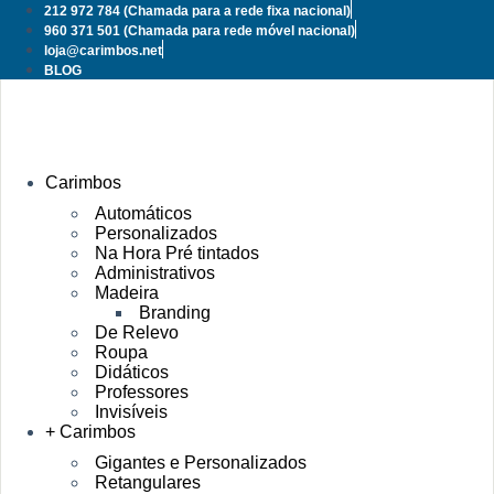
Pular
212 972 784
(Chamada para a rede fixa nacional)
para
960 371 501
(Chamada para rede móvel nacional)
o
loja@carimbos.net
conteúdo
BLOG
Carimbos
Automáticos
Personalizados
Na Hora Pré tintados
Administrativos
Madeira
Branding
De Relevo
Roupa
Didáticos
Professores
Invisíveis
+ Carimbos
Gigantes e Personalizados
Retangulares