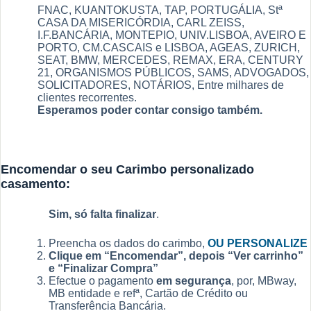
FNAC, KUANTOKUSTA, TAP, PORTUGÁLIA, Stª
CASA DA MISERICÓRDIA, CARL ZEISS,
I.F.BANCÁRIA, MONTEPIO, UNIV.LISBOA, AVEIRO E
PORTO, CM.CASCAIS e LISBOA, AGEAS, ZURICH,
SEAT, BMW, MERCEDES, REMAX, ERA, CENTURY
21, ORGANISMOS PÚBLICOS, SAMS, ADVOGADOS,
SOLICITADORES, NOTÁRIOS, Entre milhares de
clientes recorrentes.
Esperamos poder contar consigo também.
Encomendar o seu
Carimbo personalizado
casamento
:
Sim, só falta finalizar
.
Preencha os dados do carimbo,
OU PERSONALIZE
Clique em “Encomendar”, depois “Ver carrinho”
e “Finalizar Compra”
Efectue o pagamento
em segurança
, por, MBway,
MB entidade e refª, Cartão de Crédito ou
Transferência Bancária.