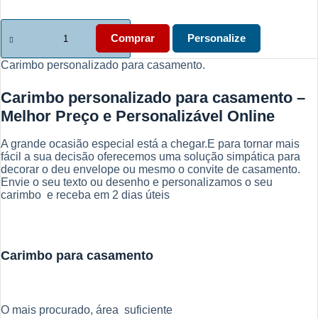
Quantidade
de
Comprar
Personalize
Carimbo
personalizado
Carimbo personalizado para casamento.
para
casamento
Carimbo personalizado para casamento –
-
O
Melhor Preço e Personalizável Online
mais
popular
A grande ocasião especial está a chegar.E para tornar mais
fácil a sua decisão oferecemos uma solução simpática para
decorar o deu envelope ou mesmo o convite de casamento.
Envie o seu texto ou desenho e personalizamos o seu
carimbo e receba em 2 dias úteis
Carimbo para casamento
O mais procurado, área suficiente