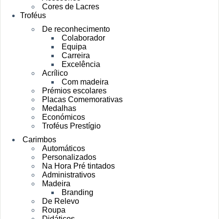
Cores de Lacres
Troféus
De reconhecimento
Colaborador
Equipa
Carreira
Excelência
Acrílico
Com madeira
Prémios escolares
Placas Comemorativas
Medalhas
Económicos
Troféus Prestígio
Carimbos
Automáticos
Personalizados
Na Hora Pré tintados
Administrativos
Madeira
Branding
De Relevo
Roupa
Didáticos