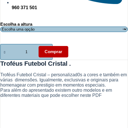
960 371 501
Escolha a altura
Quantidade
de
Comprar
Troféus
Futebol
Troféus Futebol Cristal .
Cristal
Troféus Futebol Cristal – personalizad0s a cores e também em
várias dimensões. Igualmente, exclusivas e originais para
homenagear com prestigio em momentos especiais.
Para além do apresentado existem outro modelos e em
diferentes materiais que pode escolher neste PDF