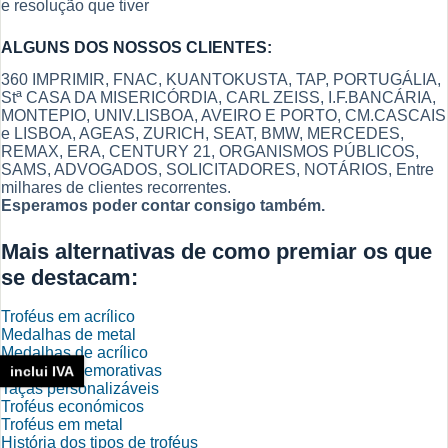
e resolução que tiver
ALGUNS DOS NOSSOS CLIENTES:
360 IMPRIMIR, FNAC, KUANTOKUSTA, TAP, PORTUGÁLIA,
Stª CASA DA MISERICÓRDIA, CARL ZEISS, I.F.BANCÁRIA,
MONTEPIO, UNIV.LISBOA, AVEIRO E PORTO, CM.CASCAIS
e LISBOA, AGEAS, ZURICH, SEAT, BMW, MERCEDES,
REMAX, ERA, CENTURY 21, ORGANISMOS PÚBLICOS,
SAMS, ADVOGADOS, SOLICITADORES, NOTÁRIOS, Entre
milhares de clientes recorrentes.
Esperamos poder contar consigo também.
Mais alternativas de como premiar os que
se destacam:
Troféus em acrílico
Medalhas de metal
Medalhas de acrílico
Placas comemorativas
inclui IVA
Taças personalizáveis
Troféus económicos
Troféus em metal
História dos tipos de troféus