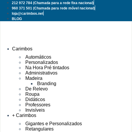
Pular
212 972 784
(Chamada para a rede fixa nacional)
para
960 371 501
(Chamada para rede móvel nacional)
o
loja@carimbos.net
conteúdo
BLOG
Carimbos
Automáticos
Personalizados
Na Hora Pré tintados
Administrativos
Madeira
Branding
De Relevo
Roupa
Didáticos
Professores
Invisíveis
+ Carimbos
Gigantes e Personalizados
Retangulares