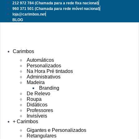
Pular
212 972 784
(Chamada para a rede fixa nacional)
para
960 371 501
(Chamada para rede móvel nacional)
o
loja@carimbos.net
conteúdo
BLOG
Carimbos
Automáticos
Personalizados
Na Hora Pré tintados
Administrativos
Madeira
Branding
De Relevo
Roupa
Didáticos
Professores
Invisíveis
+ Carimbos
Gigantes e Personalizados
Retangulares