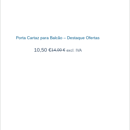
Porta Cartaz para Balcão – Destaque Ofertas
10,50
€
14,00
€
excl. IVA
O
O
preço
preço
original
atual
era:
é:
14,00 €.
10,50 €.