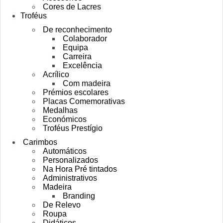
Cores de Lacres
Troféus
De reconhecimento
Colaborador
Equipa
Carreira
Excelência
Acrílico
Com madeira
Prémios escolares
Placas Comemorativas
Medalhas
Económicos
Troféus Prestígio
Carimbos
Automáticos
Personalizados
Na Hora Pré tintados
Administrativos
Madeira
Branding
De Relevo
Roupa
Didáticos