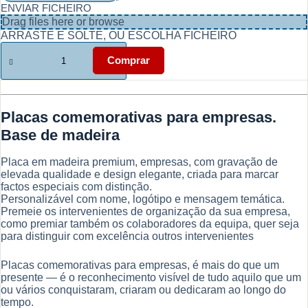
ENVIAR FICHEIRO
Drag files here or
browse
ARRASTE E SOLTE, OU ESCOLHA FICHEIRO
Quantidade
de
Comprar
Empresas
-
Placas
comemorativas
Placas comemorativas para empresas.
-
Em
Base de madeira
madeira
Carimbos.net
Placa em madeira premium, empresas, com gravação de
elevada qualidade e design elegante, criada para marcar
factos especiais com distinção.
Personalizável com nome, logótipo e mensagem temática.
Premeie os intervenientes de organização da sua empresa,
como premiar também os colaboradores da equipa, quer seja
para distinguir com excelência outros intervenientes
Placas comemorativas para empresas, é mais do que um
presente — é o reconhecimento visível de tudo aquilo que um
ou vários conquistaram, criaram ou dedicaram ao longo do
tempo.