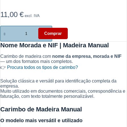
11,00
€
excl. IVA
Quantidade
de
Comprar
Nome
Morada
Nome Morada e NIF | Madeira Manual
e
NIF
Carimbo de madeira com
nome da empresa, morada e NIF
|
— um dos formatos mais completos.
Madeira
Manual
👉
Procura todos os tipos de carimbo?
Solução clássica e versátil para identificação completa da
empresa.
Muito utilizado em documentos comerciais, correspondência e
faturação, com texto totalmente personalizável.
Carimbo de Madeira Manual
O modelo mais versátil e utilizado