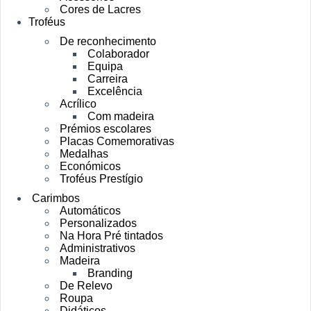
Cores de Lacres
Troféus
De reconhecimento
Colaborador
Equipa
Carreira
Excelência
Acrílico
Com madeira
Prémios escolares
Placas Comemorativas
Medalhas
Económicos
Troféus Prestígio
Carimbos
Automáticos
Personalizados
Na Hora Pré tintados
Administrativos
Madeira
Branding
De Relevo
Roupa
Didáticos