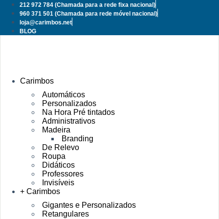
Pular
212 972 784
(Chamada para a rede fixa nacional)
para
960 371 501
(Chamada para rede móvel nacional)
o
loja@carimbos.net
conteúdo
BLOG
Carimbos
Automáticos
Personalizados
Na Hora Pré tintados
Administrativos
Madeira
Branding
De Relevo
Roupa
Didáticos
Professores
Invisíveis
+ Carimbos
Gigantes e Personalizados
Retangulares