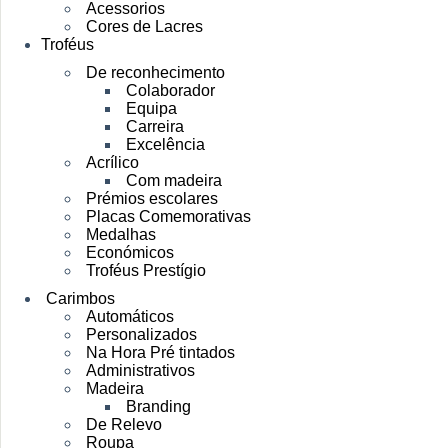
Acessorios
Cores de Lacres
Troféus
De reconhecimento
Colaborador
Equipa
Carreira
Excelência
Acrílico
Com madeira
Prémios escolares
Placas Comemorativas
Medalhas
Económicos
Troféus Prestígio
Carimbos
Automáticos
Personalizados
Na Hora Pré tintados
Administrativos
Madeira
Branding
De Relevo
Roupa