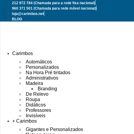
Pular
212 972 784
(Chamada para a rede fixa nacional)
para
960 371 501
(Chamada para rede móvel nacional)
o
loja@carimbos.net
conteúdo
BLOG
Carimbos
Automáticos
Personalizados
Na Hora Pré tintados
Administrativos
Madeira
Branding
De Relevo
Roupa
Didáticos
Professores
Invisíveis
+ Carimbos
Gigantes e Personalizados