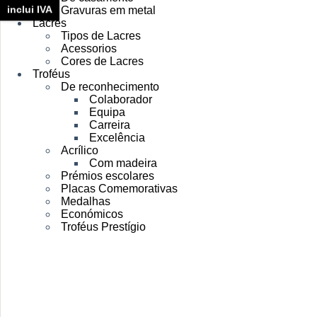
inclui IVA
Gravuras em metal
Lacres
Tipos de Lacres
Acessorios
Cores de Lacres
Troféus
De reconhecimento
Colaborador
Equipa
Carreira
Excelência
Acrílico
Com madeira
Prémios escolares
Placas Comemorativas
Medalhas
Económicos
Troféus Prestígio