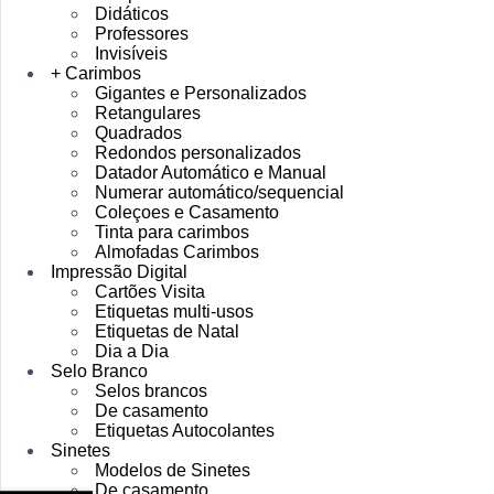
Didáticos
Professores
Invisíveis
+ Carimbos
Gigantes e Personalizados
Retangulares
Quadrados
Redondos personalizados
Datador Automático e Manual
Numerar automático/sequencial
Coleçoes e Casamento
Tinta para carimbos
Almofadas Carimbos
Impressão Digital
Cartões Visita
Etiquetas multi-usos
Etiquetas de Natal
Dia a Dia
Selo Branco
Selos brancos
De casamento
Etiquetas Autocolantes
Sinetes
Modelos de Sinetes
De casamento