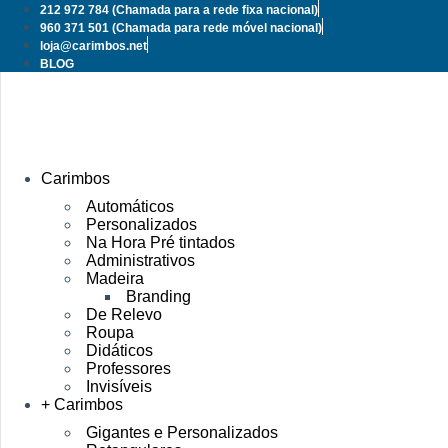
Pular
212 972 784
(Chamada para a rede fixa nacional)
para
960 371 501
(Chamada para rede móvel nacional)
o
loja@carimbos.net
conteúdo
BLOG
Carimbos
Automáticos
Personalizados
Na Hora Pré tintados
Administrativos
Madeira
Branding
De Relevo
Roupa
Didáticos
Professores
Invisíveis
+ Carimbos
Gigantes e Personalizados