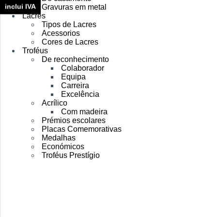
inclui IVA
Gravuras em metal
Lacres
Tipos de Lacres
Acessorios
Cores de Lacres
Troféus
De reconhecimento
Colaborador
Equipa
Carreira
Excelência
Acrílico
Com madeira
Prémios escolares
Placas Comemorativas
Medalhas
Económicos
Troféus Prestígio