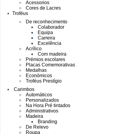
Acessorios
Cores de Lacres
Troféus
De reconhecimento
Colaborador
Equipa
Carreira
Excelência
Acrílico
Com madeira
Prémios escolares
Placas Comemorativas
Medalhas
Económicos
Troféus Prestígio
Carimbos
Automáticos
Personalizados
Na Hora Pré tintados
Administrativos
Madeira
Branding
De Relevo
Roupa