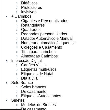
Didáticos
Professores
Invisíveis
+ Carimbos
Gigantes e Personalizados
Retangulares
Quadrados
Redondos personalizados
Datador Automático e Manual
Numerar automático/sequencial
Coleçoes e Casamento
Tinta para carimbos
Almofadas Carimbos
Impressão Digital
Cartões Visita
Etiquetas multi-usos
Etiquetas de Natal
Dia a Dia
Selo Branco
Selos brancos
De casamento
Etiquetas Autocolantes
Sinetes
Modelos de Sinetes
De casamento