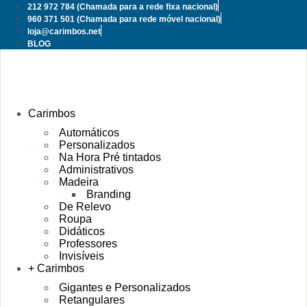
Pular
212 972 784
(Chamada para a rede fixa nacional)
para
960 371 501
(Chamada para rede móvel nacional)
o
loja@carimbos.net
conteúdo
BLOG
Carimbos
Automáticos
Personalizados
Na Hora Pré tintados
Administrativos
Madeira
Branding
De Relevo
Roupa
Didáticos
Professores
Invisíveis
+ Carimbos
Gigantes e Personalizados
Retangulares