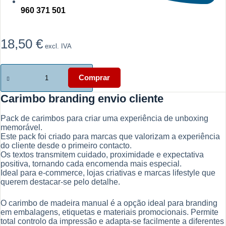
960 371 501
18,50
€
excl. IVA
Quantidade
de
Comprar
Carimbo
branding
Carimbo branding envio cliente
envio
cliente
Pack de carimbos para criar uma experiência de unboxing
memorável.
Este pack foi criado para marcas que valorizam a experiência
do cliente desde o primeiro contacto.
Os textos transmitem cuidado, proximidade e expectativa
positiva, tornando cada encomenda mais especial.
Ideal para e-commerce, lojas criativas e marcas lifestyle que
querem destacar-se pelo detalhe.
O carimbo de madeira manual é a opção ideal para branding
em embalagens, etiquetas e materiais promocionais. Permite
total controlo da impressão e adapta-se facilmente a diferentes