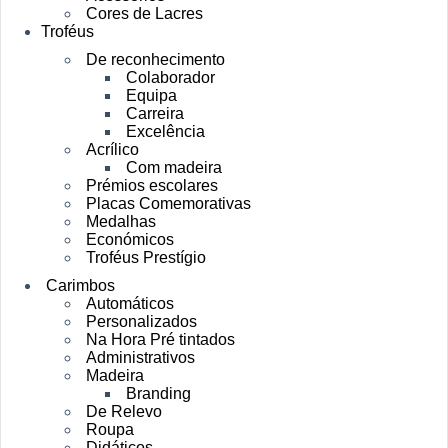
Cores de Lacres
Troféus
De reconhecimento
Colaborador
Equipa
Carreira
Excelência
Acrílico
Com madeira
Prémios escolares
Placas Comemorativas
Medalhas
Económicos
Troféus Prestígio
Carimbos
Automáticos
Personalizados
Na Hora Pré tintados
Administrativos
Madeira
Branding
De Relevo
Roupa
Didáticos