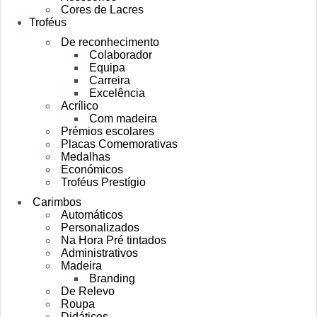
Cores de Lacres
Troféus
De reconhecimento
Colaborador
Equipa
Carreira
Excelência
Acrílico
Com madeira
Prémios escolares
Placas Comemorativas
Medalhas
Económicos
Troféus Prestígio
Carimbos
Automáticos
Personalizados
Na Hora Pré tintados
Administrativos
Madeira
Branding
De Relevo
Roupa
Didáticos