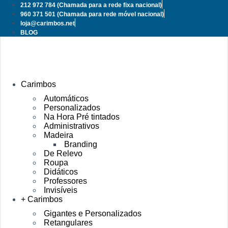
Pular
212 972 784
(Chamada para a rede fixa nacional)
para
960 371 501
(Chamada para rede móvel nacional)
o
loja@carimbos.net
conteúdo
BLOG
Carimbos
Automáticos
Personalizados
Na Hora Pré tintados
Administrativos
Madeira
Branding
De Relevo
Roupa
Didáticos
Professores
Invisíveis
+ Carimbos
Gigantes e Personalizados
Retangulares