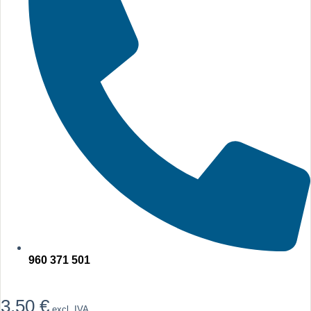
960 371 501
3,50
€
excl. IVA