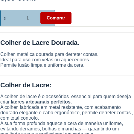
Quantidade
de
Comprar
Colher
de
Lacre
Dourada
Colher de Lacre Dourada.
–
Derreter
Contas
Colher, metálica dourada para derreter contas.
de
Ideal para uso com velas ou aquecedores .
Lacre
Permite fusão limpa e uniforme da cera.
Colher de Lacre:
A colher, de lacre é o acessórios essencial para quem deseja
criar
lacres artesanais perfeitos
.
A colher, fabricada em metal resistente, com acabamento
dourado elegante e cabo ergonómico, permite derreter contas ,
com total controlo.
A sua forma profunda aquece a cera de maneira uniforme,
evitando derrames, bolhas e manchas — garantindo um