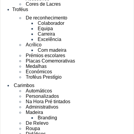
Cores de Lacres
Troféus
De reconhecimento
Colaborador
Equipa
Carreira
Excelência
Acrílico
Com madeira
Prémios escolares
Placas Comemorativas
Medalhas
Económicos
Troféus Prestígio
Carimbos
Automáticos
Personalizados
Na Hora Pré tintados
Administrativos
Madeira
Branding
De Relevo
Roupa
Didáticos