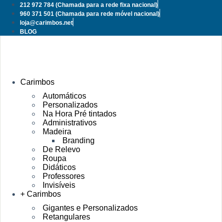
Pular
212 972 784
(Chamada para a rede fixa nacional)
para
960 371 501
(Chamada para rede móvel nacional)
o
loja@carimbos.net
conteúdo
BLOG
Carimbos
Automáticos
Personalizados
Na Hora Pré tintados
Administrativos
Madeira
Branding
De Relevo
Roupa
Didáticos
Professores
Invisíveis
+ Carimbos
Gigantes e Personalizados
Retangulares