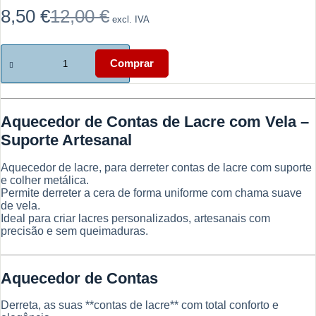
8,50
€
12,00
€
excl. IVA
O
O
preço
preço
original
atual
Quantidade
era:
é:
de
Comprar
12,00 €.
8,50 €.
Aquecedor
de
Contas
de
Aquecedor de Contas de Lacre com Vela –
Lacre
com
Suporte Artesanal
Vela
–
Aquecedor de lacre, para derreter contas de lacre com suporte
Suporte
e colher metálica.
Artesanal
Permite derreter a cera de forma uniforme com chama suave
de vela.
Ideal para criar lacres personalizados, artesanais com
precisão e sem queimaduras.
Aquecedor de Contas
Derreta, as suas **contas de lacre** com total conforto e