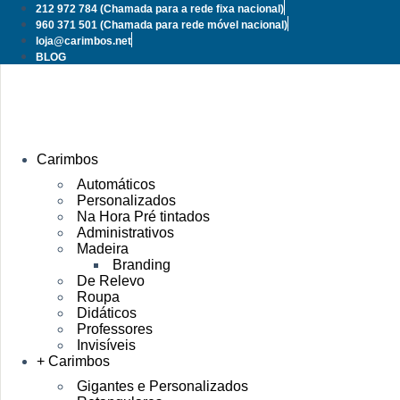
Pular
212 972 784
(Chamada para a rede fixa nacional)
para
960 371 501
(Chamada para rede móvel nacional)
o
loja@carimbos.net
conteúdo
BLOG
Carimbos
Automáticos
Personalizados
Na Hora Pré tintados
Administrativos
Madeira
Branding
De Relevo
Roupa
Didáticos
Professores
Invisíveis
+ Carimbos
Gigantes e Personalizados