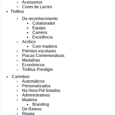
Acessorios
Cores de Lacres
Troféus
De reconhecimento
Colaborador
Equipa
Carreira
Excelência
Acrílico
Com madeira
Prémios escolares
Placas Comemorativas
Medalhas
Económicos
Troféus Prestígio
Carimbos
Automáticos
Personalizados
Na Hora Pré tintados
Administrativos
Madeira
Branding
De Relevo
Roupa