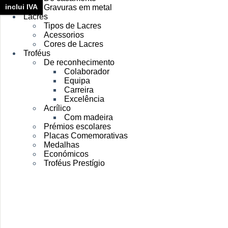
inclui IVA
Gravuras em metal
Lacres
Tipos de Lacres
Acessorios
Cores de Lacres
Troféus
De reconhecimento
Colaborador
Equipa
Carreira
Excelência
Acrílico
Com madeira
Prémios escolares
Placas Comemorativas
Medalhas
Económicos
Troféus Prestígio