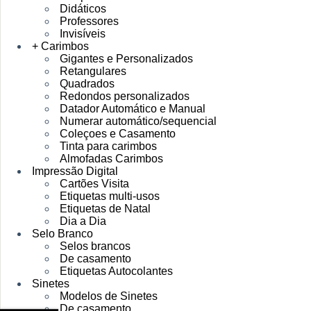
Didáticos
Professores
Invisíveis
+ Carimbos
Gigantes e Personalizados
Retangulares
Quadrados
Redondos personalizados
Datador Automático e Manual
Numerar automático/sequencial
Coleçoes e Casamento
Tinta para carimbos
Almofadas Carimbos
Impressão Digital
Cartões Visita
Etiquetas multi-usos
Etiquetas de Natal
Dia a Dia
Selo Branco
Selos brancos
De casamento
Etiquetas Autocolantes
Sinetes
Modelos de Sinetes
De casamento