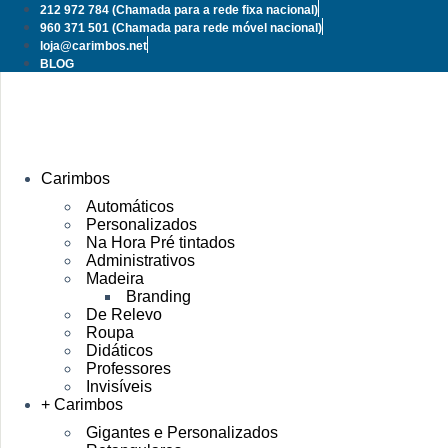
Pular
212 972 784
(Chamada para a rede fixa nacional)
para
960 371 501
(Chamada para rede móvel nacional)
o
loja@carimbos.net
conteúdo
BLOG
Carimbos
Automáticos
Personalizados
Na Hora Pré tintados
Administrativos
Madeira
Branding
De Relevo
Roupa
Didáticos
Professores
Invisíveis
+ Carimbos
Gigantes e Personalizados