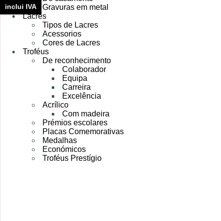
inclui IVA
Gravuras em metal
Lacres
Tipos de Lacres
Acessorios
Cores de Lacres
Troféus
De reconhecimento
Colaborador
Equipa
Carreira
Excelência
Acrílico
Com madeira
Prémios escolares
Placas Comemorativas
Medalhas
Económicos
Troféus Prestígio