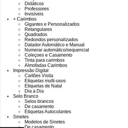
Didáticos
Professores
Invisíveis
+ Carimbos
Gigantes e Personalizados
Retangulares
Quadrados
Redondos personalizados
Datador Automático e Manual
Numerar automático/sequencial
Coleçoes e Casamento
Tinta para carimbos
Almofadas Carimbos
Impressão Digital
Cartões Visita
Etiquetas multi-usos
Etiquetas de Natal
Dia a Dia
Selo Branco
Selos brancos
De casamento
Etiquetas Autocolantes
Sinetes
Modelos de Sinetes
De casamento