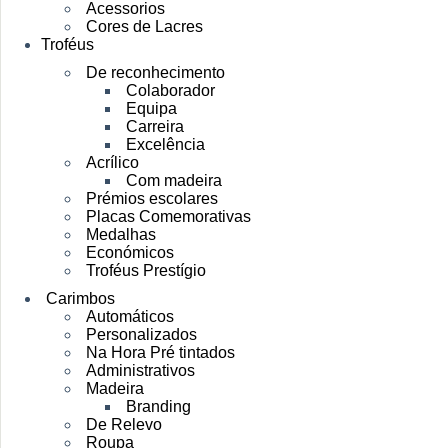
Acessorios
Cores de Lacres
Troféus
De reconhecimento
Colaborador
Equipa
Carreira
Excelência
Acrílico
Com madeira
Prémios escolares
Placas Comemorativas
Medalhas
Económicos
Troféus Prestígio
Carimbos
Automáticos
Personalizados
Na Hora Pré tintados
Administrativos
Madeira
Branding
De Relevo
Roupa